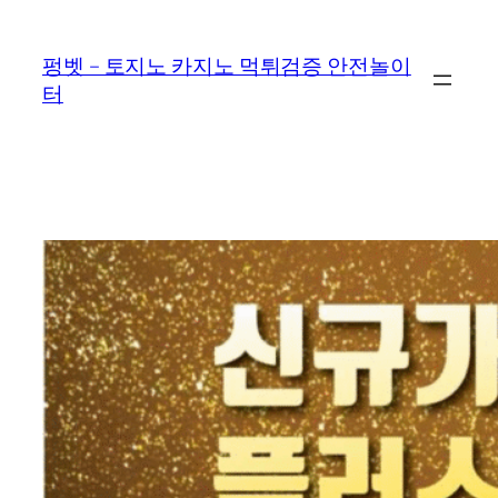
콘
텐
펑벳 – 토지노 카지노 먹튀검증 안전놀이
츠
터
로
바
로
가
기