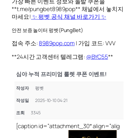
가장 빠른 이벤트 정보와 돌발 쿠폰을
**t.me/pungbet8989pop** 채널에서 놓치지
마세요!
✨ 펑벳 공식 채널 바로가기 ✨
안전 보증 놀이터 펑벳(PungBet)
접속 주소:
8989pop.com
| 가입 코드: VVV
**24시간 고객센터 텔레그램:
@BYC55
**
심야 누적 프리미엄 룰렛 쿠폰 이벤트!
작성자
펑벳
작성일
2025-10-10 04:21
조회
3345
[caption id=”attachment_30″ align=”alig