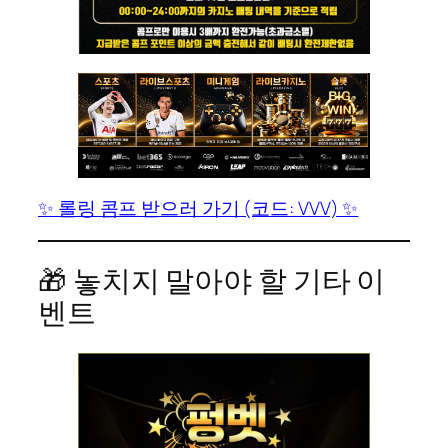
✨ 롤링 콤프 받으러 가기 (코드: VVV) ✨
🎁 놓치지 말아야 할 기타 이
벤트