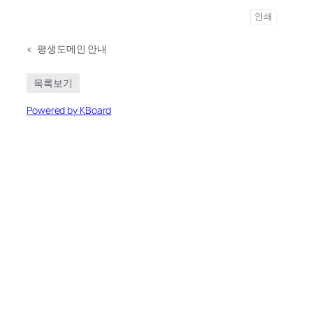
인쇄
«
평생도메인 안내
목록보기
Powered by KBoard