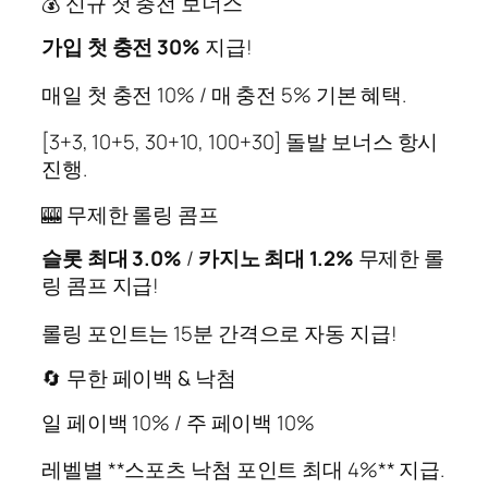
💰 신규 첫 충전 보너스
가입 첫 충전 30%
지급!
매일 첫 충전 10% / 매 충전 5% 기본 혜택.
[3+3, 10+5, 30+10, 100+30] 돌발 보너스 항시
진행.
🎰 무제한 롤링 콤프
슬롯 최대 3.0%
/
카지노 최대 1.2%
무제한 롤
링 콤프 지급!
롤링 포인트는 15분 간격으로 자동 지급!
🔄 무한 페이백 & 낙첨
일 페이백 10% / 주 페이백 10%
레벨별 **스포츠 낙첨 포인트 최대 4%** 지급.