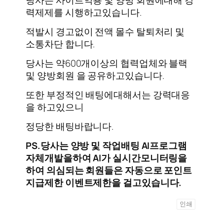
당사는 사이트악용 및 양방 회원에대해 강
력제제를 시행하고있습니다.
적발시 경고없이 전액 몰수 탈퇴처리 및
소통차단 합니다.
당사는 약600개이상의 협력업체와 블랙
및 양방회원 을 공유하고있습니다.
또한 부정적인 배팅에대해서는 강력대응
을 하고있으니
정당한 배팅바랍니다.
PS.당사는 양방 및 작업배팅 AI프로그램
자체개발을하여 AI가 실시간모니터링을
하여 의심되는 회원들은 자동으로 포인트
지급제한 이벤트제한을 걸고있습니다.
인쇄