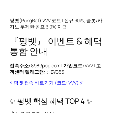
펑벳(PungBet) VVV 코드 | 신규 30%, 슬롯/카
지노 무제한 콤프 3.0% 지급
『펑벳』 이벤트 & 혜택
통합 안내
접속주소:
8989pop.com |
가입코드:
VVV |
고
객센터 텔레그램:
@BYC55
⚡️ 펑벳 접속 바로가기 (코드: VVV) ⚡️
✨ 펑벳 핵심 혜택 TOP 4 ✨