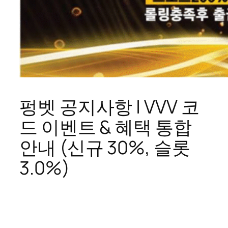
펑벳 공지사항 | VVV 코
드 이벤트 & 혜택 통합
안내 (신규 30%, 슬롯
3.0%)