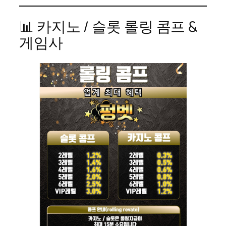
📊 카지노 / 슬롯 롤링 콤프 &
게임사