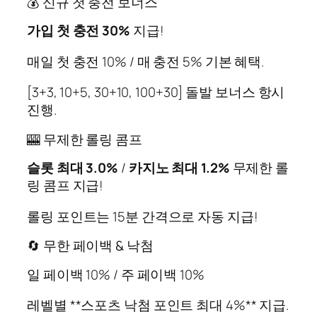
💰 신규 첫 충전 보너스
가입 첫 충전 30%
지급!
매일 첫 충전 10% / 매 충전 5% 기본 혜택.
[3+3, 10+5, 30+10, 100+30] 돌발 보너스 항시
진행.
🎰 무제한 롤링 콤프
슬롯 최대 3.0%
/
카지노 최대 1.2%
무제한 롤
링 콤프 지급!
롤링 포인트는 15분 간격으로 자동 지급!
🔄 무한 페이백 & 낙첨
일 페이백 10% / 주 페이백 10%
레벨별 **스포츠 낙첨 포인트 최대 4%** 지급.