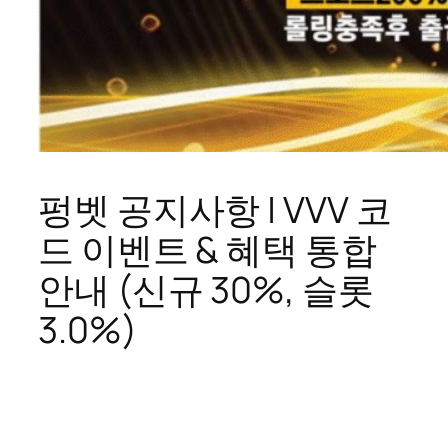
펑벳 공지사항 | VVV 코
드 이벤트 & 혜택 통합
안내 (신규 30%, 슬롯
3.0%)