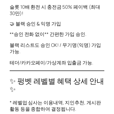
슬롯 10배 환전 시 충전금 50% 페이백 (최대
30만)!
🤝 블랙 승인 & 익명 가입
**승인 전화 없이** 간편한 가입 승인.
블랙 리스트도 승인 OK! / 무기명(익명) 가입
가능.
테더/카카오페이/가상계좌 입출금 가능.
✨ 펑벳 레벨별 혜택 상세 안내
✨
* 레벨업 심사는 이용내역, 지인추천, 게시판
활동 등을 종합하여 결정됩니다.