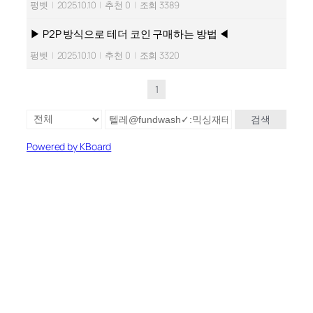
펑벳
|
2025.10.10
|
추천 0
|
조회 3389
▶ P2P 방식으로 테더 코인 구매하는 방법 ◀
펑벳
|
2025.10.10
|
추천 0
|
조회 3320
1
검색
Powered by KBoard