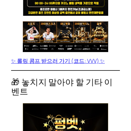
✨ 롤링 콤프 받으러 가기 (코드: VVV) ✨
🎁 놓치지 말아야 할 기타 이
벤트