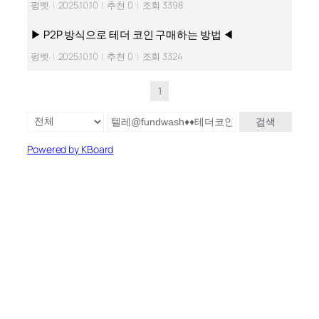
펑벳
|
2025.10.10
|
추천 0
|
조회 3398
▶ P2P 방식으로 테더 코인 구매하는 방법 ◀
펑벳
|
2025.10.10
|
추천 0
|
조회 3324
1
검색
Powered by KBoard