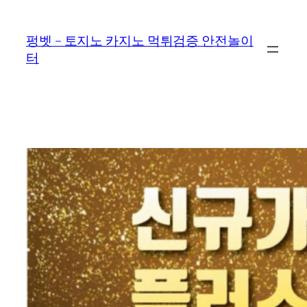
콘
텐
펑벳 – 토지노 카지노 먹튀검증 안전놀이
츠
터
로
바
로
가
기