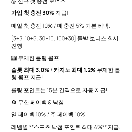
💰 신규 첫 충전 보너스
가입 첫 충전 30%
지급!
매일 첫 충전 10% / 매 충전 5% 기본 혜택.
[3+3, 10+5, 30+10, 100+30] 돌발 보너스 항시
진행.
🎰 무제한 롤링 콤프
슬롯 최대 3.0%
/
카지노 최대 1.2%
무제한 롤
링 콤프 지급!
롤링 포인트는 15분 간격으로 자동 지급!
🔄 무한 페이백 & 낙첨
일 페이백 10% / 주 페이백 10%
레벨별 **스포츠 낙첨 포인트 최대 4%** 지급.