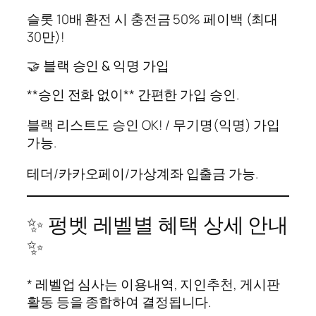
슬롯 10배 환전 시 충전금 50% 페이백 (최대
30만)!
🤝 블랙 승인 & 익명 가입
**승인 전화 없이** 간편한 가입 승인.
블랙 리스트도 승인 OK! / 무기명(익명) 가입
가능.
테더/카카오페이/가상계좌 입출금 가능.
✨ 펑벳 레벨별 혜택 상세 안내
✨
* 레벨업 심사는 이용내역, 지인추천, 게시판
활동 등을 종합하여 결정됩니다.