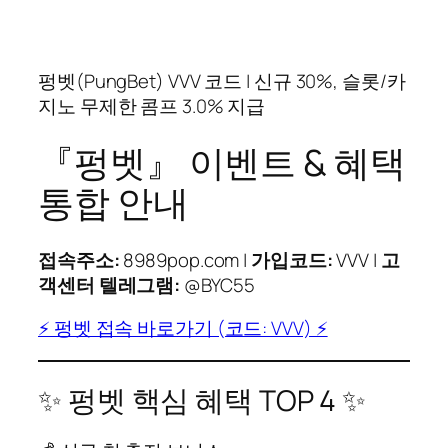
펑벳(PungBet) VVV 코드 | 신규 30%, 슬롯/카
지노 무제한 콤프 3.0% 지급
『펑벳』 이벤트 & 혜택
통합 안내
접속주소:
8989pop.com |
가입코드:
VVV |
고
객센터 텔레그램:
@BYC55
⚡️ 펑벳 접속 바로가기 (코드: VVV) ⚡️
✨ 펑벳 핵심 혜택 TOP 4 ✨