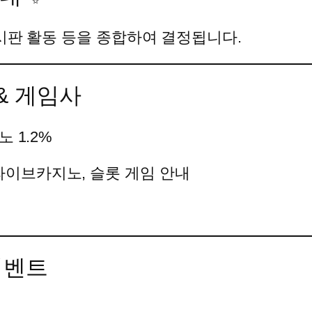
게시판 활동 등을 종합하여 결정됩니다.
 & 게임사
이벤트