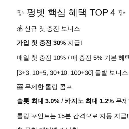
✨ 펑벳 핵심 혜택 TOP 4 ✨
💰 신규 첫 충전 보너스
가입 첫 충전 30%
지급!
매일 첫 충전 10% / 매 충전 5% 기본 혜택
[3+3, 10+5, 30+10, 100+30] 돌발 보
🎰 무제한 롤링 콤프
슬롯 최대 3.0%
/
카지노 최대 1.2%
무제한
롤링 포인트는 15분 간격으로 자동 지급!