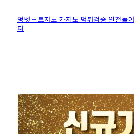
콘
텐
펑벳 – 토지노 카지노 먹튀검증 안전놀
츠
터
로
바
로
가
기