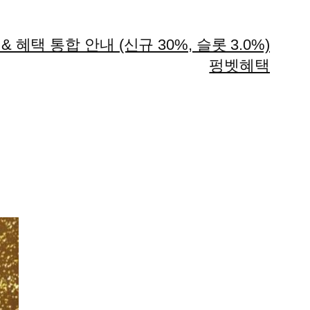
 혜택 통합 안내 (신규 30%, 슬롯 3.0%)
펑벳혜택