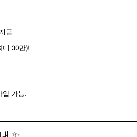
 지급.
대 30만)!
가입 가능.
내 ✨