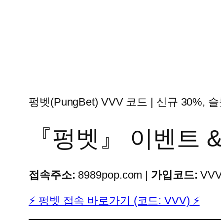
펑벳(PungBet) VVV 코드 | 신규 30%
『펑벳』 이벤트 &
접속주소:
8989pop.com |
가입코드:
VVV
⚡️ 펑벳 접속 바로가기 (코드: VVV) ⚡️