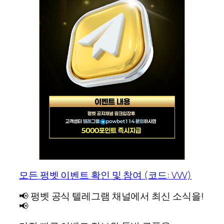
모든 펑벳 이벤트 확인 및 참여 (코드: VVV)
📢 펑벳 공식 텔레그램 채널에서 최신 소식을!
📢