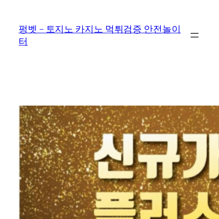
콘
텐
펑벳 – 토지노 카지노 먹튀검증 안전놀이
츠
터
로
바
로
가
기