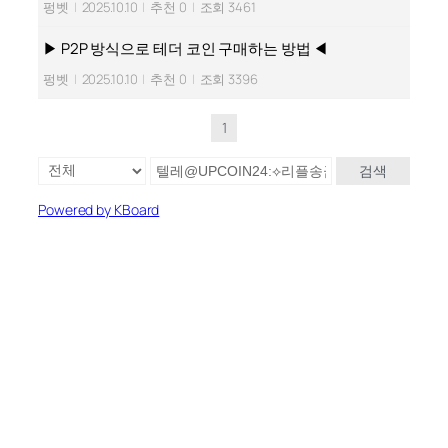
펑벳
|
2025.10.10
|
추천 0
|
조회 3461
▶ P2P 방식으로 테더 코인 구매하는 방법 ◀
펑벳
|
2025.10.10
|
추천 0
|
조회 3396
1
검색
Powered by KBoard