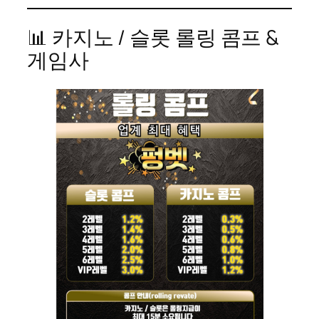
📊 카지노 / 슬롯 롤링 콤프 &
게임사