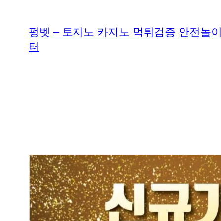
콘
텐
펑벳 – 토지노 카지노 먹튀검증 안전놀
츠
터
로
바
로
가
기