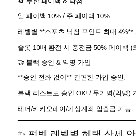
🔄 무한 페이백 & 낙첨
일 페이백 10% / 주 페이백 10%
레벨별 **스포츠 낙첨 포인트 최대 4%**
슬롯 10배 환전 시 충전금 50% 페이백 (최
🤝 블랙 승인 & 익명 가입
**승인 전화 없이** 간편한 가입 승인.
블랙 리스트도 승인 OK! / 무기명(익명) 
테더/카카오페이/가상계좌 입출금 가능.
✨ 펑벳 레벨별 혜택 상세 안