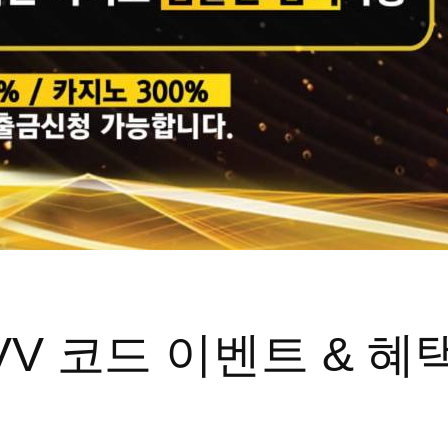
VV 코드 이벤트 & 혜