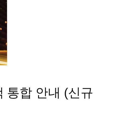
택 통합 안내 (신규