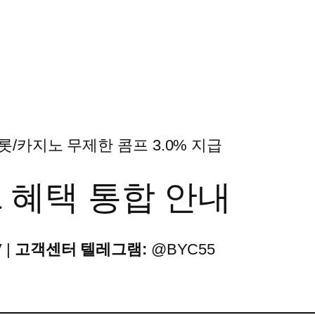
, 슬롯/카지노 무제한 콤프 3.0% 지급
 혜택 통합 안내
 |
고객센터 텔레그램:
@BYC55