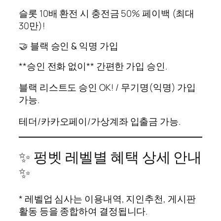
슬롯 10배 환전 시 충전금 50% 페이백 (최대
30만)!
🤝 블랙 승인 & 익명 가입
**승인 전화 없이** 간편한 가입 승인.
블랙 리스트도 승인 OK! / 무기명(익명) 가입
가능.
테더/카카오페이/가상계좌 입출금 가능.
✨ 펑벳 레벨별 혜택 상세 안내
✨
* 레벨업 심사는 이용내역, 지인추천, 게시판
활동 등을 종합하여 결정됩니다.