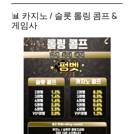
📊 카지노 / 슬롯 롤링 콤프 &
게임사