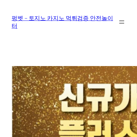
콘
텐
펑벳 – 토지노 카지노 먹튀검증 안전놀이
츠
터
로
바
로
가
기