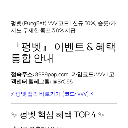
펑벳(PungBet) VVV 코드 | 신규 30%, 슬롯/카
지노 무제한 콤프 3.0% 지급
『펑벳』 이벤트 & 혜택
통합 안내
접속주소:
8989pop.com |
가입코드:
VVV |
고
객센터 텔레그램:
@BYC55
⚡️ 펑벳 접속 바로가기 (코드: VVV) ⚡️
✨ 펑벳 핵심 혜택 TOP 4 ✨