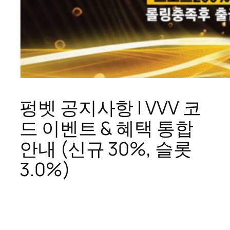
펑벳 공지사항 | VVV 코
드 이벤트 & 혜택 통합
안내 (신규 30%, 슬롯
3.0%)