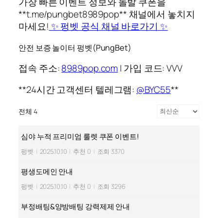
가장 빠른 이벤트 정보와 돌발 쿠폰을
**t.me/pungbet8989pop** 채널에서 놓치지
마세요!
✨ 펑벳 공식 채널 바로가기 ✨
안전 보증 놀이터 펑벳(PungBet)
접속 주소:
8989pop.com
| 가입 코드: VVV
**24시간 고객센터 텔레그램:
@BYC55
**
전체 4
심야 누적 프리미엄 룰렛 쿠폰 이벤트!
펑벳
|
2025.10.10
|
추천 0
|
조회 3370
평생도메인 안내
펑벳
|
2025.10.10
|
추천 0
|
조회 3296
부정배팅&양방배팅 강력제제 안내