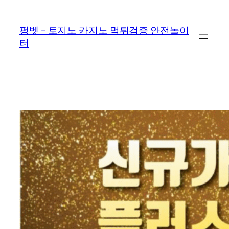
콘
텐
펑벳 – 토지노 카지노 먹튀검증 안전놀이
츠
터
로
바
로
가
기