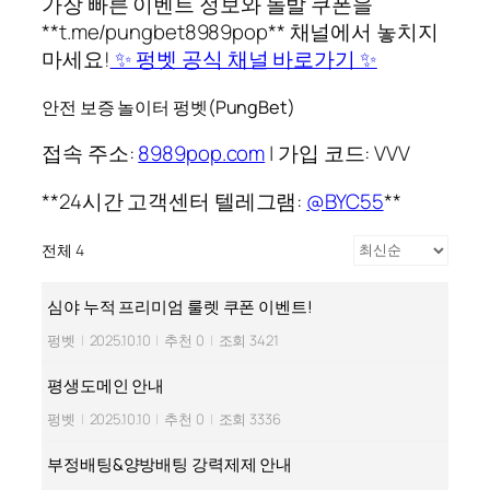
가장 빠른 이벤트 정보와 돌발 쿠폰을
**t.me/pungbet8989pop** 채널에서 놓치지
마세요!
✨ 펑벳 공식 채널 바로가기 ✨
안전 보증 놀이터 펑벳(PungBet)
접속 주소:
8989pop.com
| 가입 코드: VVV
**24시간 고객센터 텔레그램:
@BYC55
**
전체 4
심야 누적 프리미엄 룰렛 쿠폰 이벤트!
펑벳
|
2025.10.10
|
추천 0
|
조회 3421
평생도메인 안내
펑벳
|
2025.10.10
|
추천 0
|
조회 3336
부정배팅&양방배팅 강력제제 안내