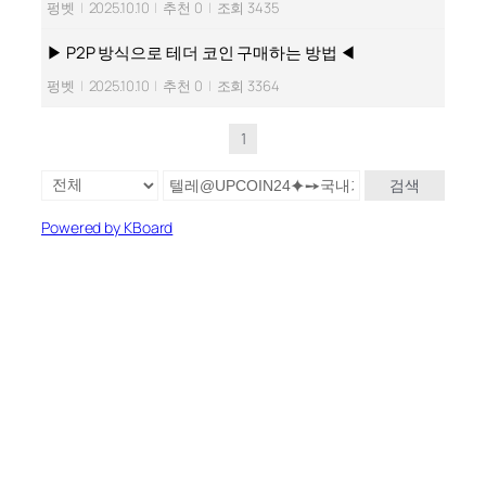
펑벳
|
2025.10.10
|
추천 0
|
조회 3435
▶ P2P 방식으로 테더 코인 구매하는 방법 ◀
펑벳
|
2025.10.10
|
추천 0
|
조회 3364
1
검색
Powered by KBoard