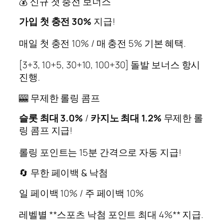
💰 신규 첫 충전 보너스
가입 첫 충전 30%
지급!
매일 첫 충전 10% / 매 충전 5% 기본 혜택.
[3+3, 10+5, 30+10, 100+30] 돌발 보너스 항시
진행.
🎰 무제한 롤링 콤프
슬롯 최대 3.0%
/
카지노 최대 1.2%
무제한 롤
링 콤프 지급!
롤링 포인트는 15분 간격으로 자동 지급!
🔄 무한 페이백 & 낙첨
일 페이백 10% / 주 페이백 10%
레벨별 **스포츠 낙첨 포인트 최대 4%** 지급.