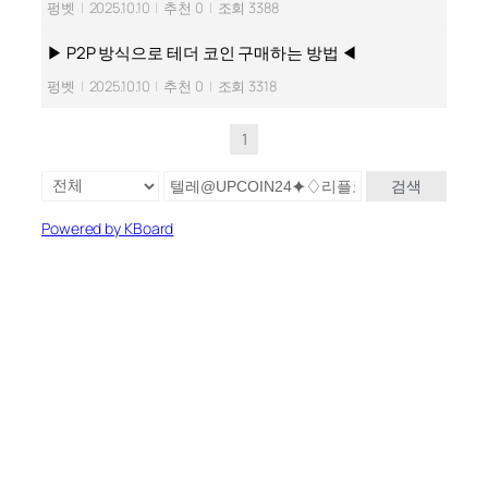
펑벳
|
2025.10.10
|
추천 0
|
조회 3388
▶ P2P 방식으로 테더 코인 구매하는 방법 ◀
펑벳
|
2025.10.10
|
추천 0
|
조회 3318
1
검색
Powered by KBoard