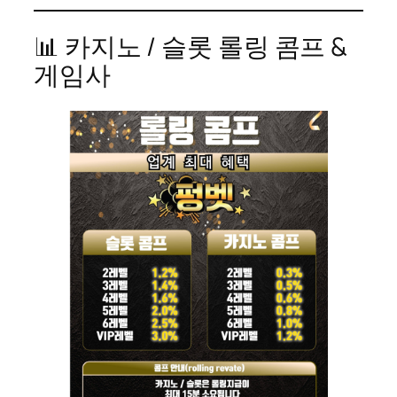
📊 카지노 / 슬롯 롤링 콤프 &
게임사