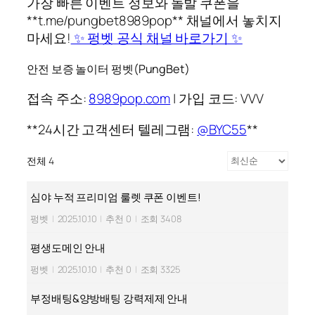
가장 빠른 이벤트 정보와 돌발 쿠폰을
**t.me/pungbet8989pop** 채널에서 놓치지
마세요!
✨ 펑벳 공식 채널 바로가기 ✨
안전 보증 놀이터 펑벳(PungBet)
접속 주소:
8989pop.com
| 가입 코드: VVV
**24시간 고객센터 텔레그램:
@BYC55
**
전체 4
심야 누적 프리미엄 룰렛 쿠폰 이벤트!
펑벳
|
2025.10.10
|
추천 0
|
조회 3408
평생도메인 안내
펑벳
|
2025.10.10
|
추천 0
|
조회 3325
부정배팅&양방배팅 강력제제 안내