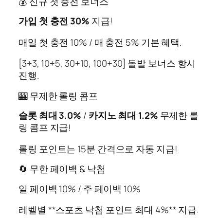
💰 신규 첫 충전 보너스
가입 첫 충전 30%
지급!
매일 첫 충전 10% / 매 충전 5% 기본 혜택.
[3+3, 10+5, 30+10, 100+30] 돌발 보너스 항시
진행.
🎰 무제한 롤링 콤프
슬롯 최대 3.0%
/
카지노 최대 1.2%
무제한 롤
링 콤프 지급!
롤링 포인트는 15분 간격으로 자동 지급!
🔄 무한 페이백 & 낙첨
일 페이백 10% / 주 페이백 10%
레벨별 **스포츠 낙첨 포인트 최대 4%** 지급.