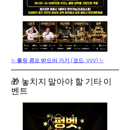
✨ 롤링 콤프 받으러 가기 (코드: VVV) ✨
🎁 놓치지 말아야 할 기타 이
벤트