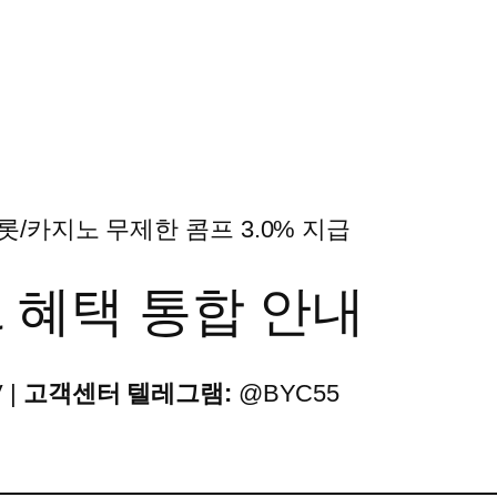
, 슬롯/카지노 무제한 콤프 3.0% 지급
 혜택 통합 안내
 |
고객센터 텔레그램:
@BYC55