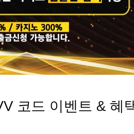
VV 코드 이벤트 & 혜