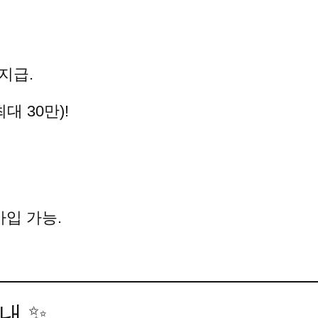
 지급.
대 30만)!
가입 가능.
내 ✨