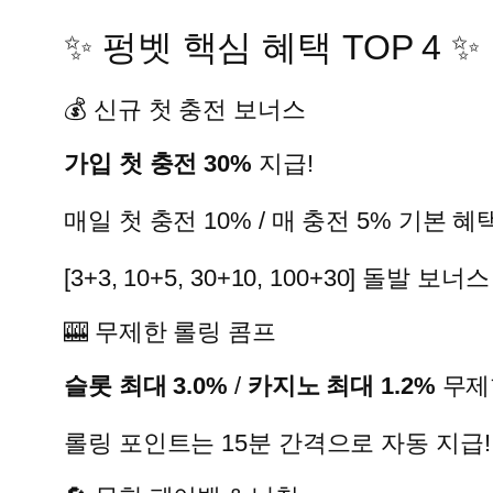
✨ 펑벳 핵심 혜택 TOP 4 ✨
💰 신규 첫 충전 보너스
가입 첫 충전 30%
지급!
매일 첫 충전 10% / 매 충전 5% 기본 혜택
[3+3, 10+5, 30+10, 100+30] 돌발 보
🎰 무제한 롤링 콤프
슬롯 최대 3.0%
/
카지노 최대 1.2%
무제한
롤링 포인트는 15분 간격으로 자동 지급!