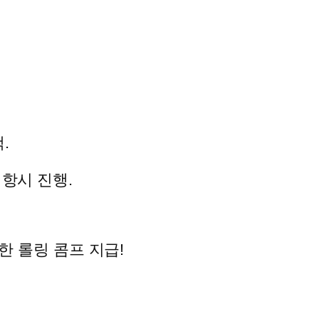
.
너스 항시 진행.
 롤링 콤프 지급!