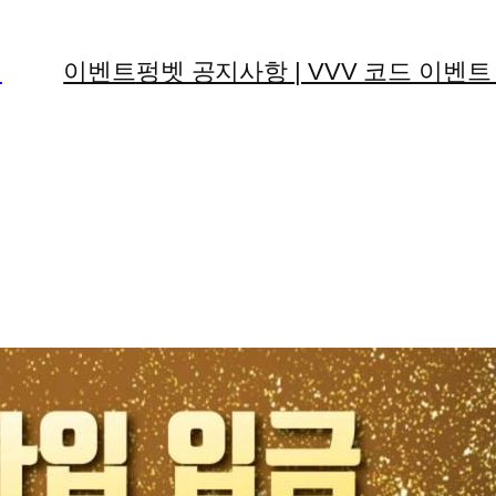
이
이벤트
펑벳 공지사항 | VVV 코드 이벤트 &