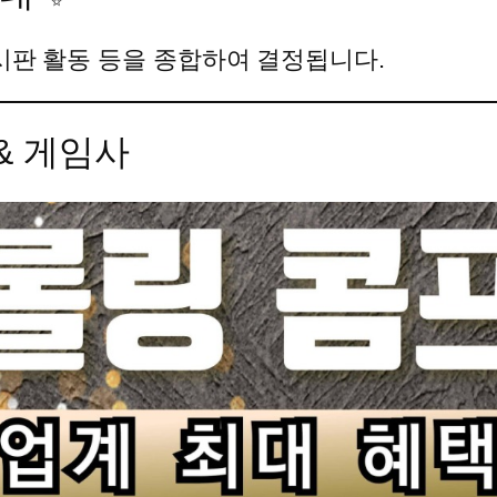
게시판 활동 등을 종합하여 결정됩니다.
 & 게임사