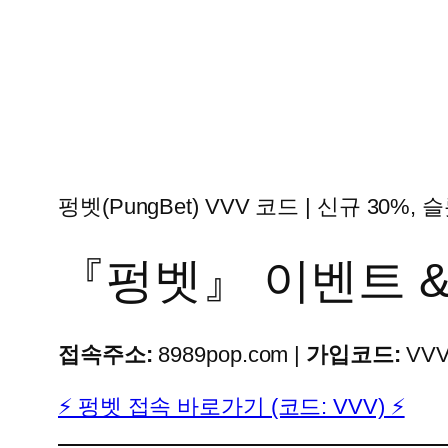
펑벳(PungBet) VVV 코드 | 신규 30%
『펑벳』 이벤트 &
접속주소:
8989pop.com |
가입코드:
VVV
⚡️ 펑벳 접속 바로가기 (코드: VVV) ⚡️