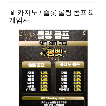
📊 카지노 / 슬롯 롤링 콤프 &
게임사