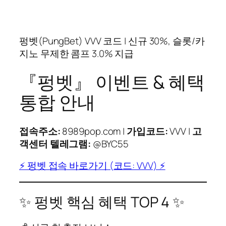
펑벳(PungBet) VVV 코드 | 신규 30%, 슬롯/카
지노 무제한 콤프 3.0% 지급
『펑벳』 이벤트 & 혜택
통합 안내
접속주소:
8989pop.com |
가입코드:
VVV |
고
객센터 텔레그램:
@BYC55
⚡️ 펑벳 접속 바로가기 (코드: VVV) ⚡️
✨ 펑벳 핵심 혜택 TOP 4 ✨