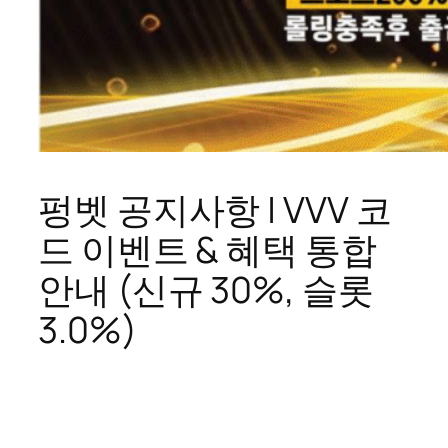
펑벳 공지사항 | VVV 코
드 이벤트 & 혜택 통합
안내 (신규 30%, 슬롯
3.0%)