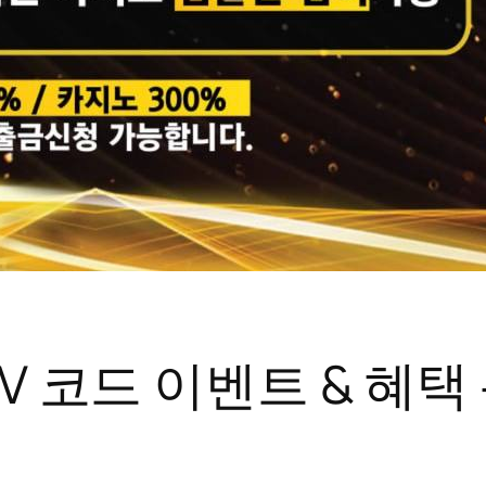
VV 코드 이벤트 & 혜택