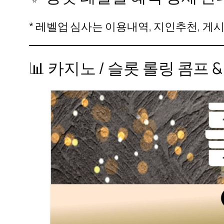
* 레벨업 심사는 이용내역, 지인추천, 게
📊 카지노 / 슬롯 롤링 콤프 