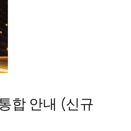
 통합 안내 (신규