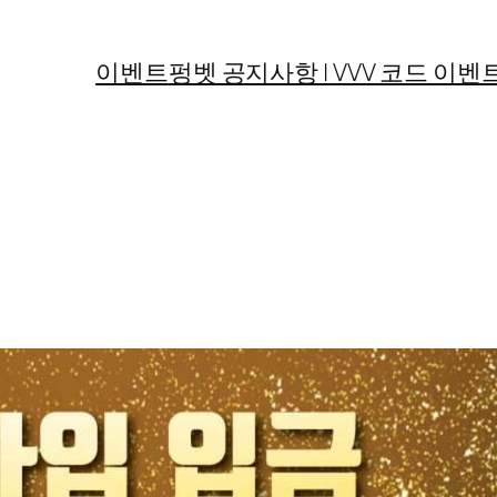
이벤트
펑벳 공지사항 | VVV 코드 이벤트 