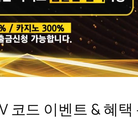
VV 코드 이벤트 & 혜택