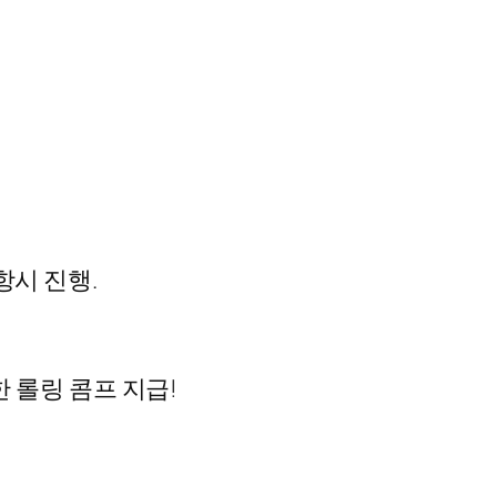
스 항시 진행.
 롤링 콤프 지급!