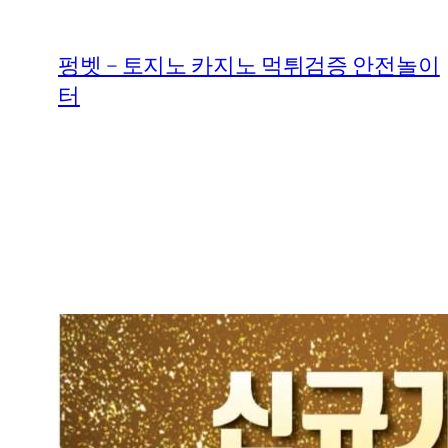
콘
텐
펑벳 – 토지노 카지노 먹튀검증 안전놀이
츠
터
로
바
로
가
기