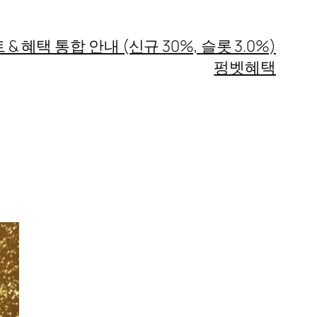
& 혜택 통합 안내 (신규 30%, 슬롯 3.0%)
펑벳혜택