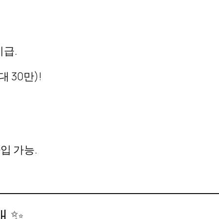
지급.
 30만)!
가입 가능.
내 ✨