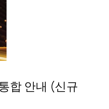
 통합 안내 (신규