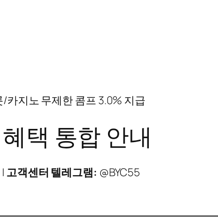
 슬롯/카지노 무제한 콤프 3.0% 지급
 혜택 통합 안내
 |
고객센터 텔레그램:
@BYC55