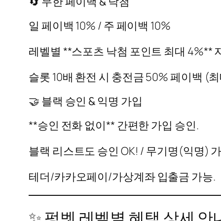
🔄 무한 페이백 & 낙첨
일 페이백 10% / 주 페이백 10%
레벨별 **스포츠 낙첨 포인트 최대 4%** 
슬롯 10배 환전 시 충전금 50% 페이백 (최대
🤝 블랙 승인 & 익명 가입
**승인 전화 없이** 간편한 가입 승인.
블랙 리스트도 승인 OK! / 무기명(익명) 
테더/카카오페이/가상계좌 입출금 가능.
✨ 펑벳 레벨별 혜택 상세 안