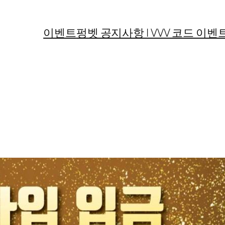
이벤트
펑벳 공지사항 | VVV 코드 이벤트 