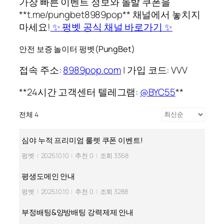
가장 빠른 이벤트 정보와 돌발 쿠폰을
**t.me/pungbet8989pop** 채널에서 놓치지
마세요!
✨ 펑벳 공식 채널 바로가기 ✨
안전 보증 놀이터 펑벳(PungBet)
접속 주소:
8989pop.com
| 가입 코드: VVV
**24시간 고객센터 텔레그램:
@BYC55
**
전체 4
심야 누적 프리미엄 룰렛 쿠폰 이벤트!
펑벳
|
2025.10.10
|
추천 0
|
조회 3368
평생도메인 안내
펑벳
|
2025.10.10
|
추천 0
|
조회 3288
부정배팅&양방배팅 강력제제 안내