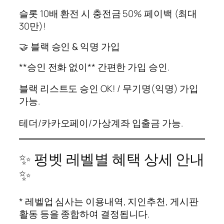
슬롯 10배 환전 시 충전금 50% 페이백 (최대
30만)!
🤝 블랙 승인 & 익명 가입
**승인 전화 없이** 간편한 가입 승인.
블랙 리스트도 승인 OK! / 무기명(익명) 가입
가능.
테더/카카오페이/가상계좌 입출금 가능.
✨ 펑벳 레벨별 혜택 상세 안내
✨
* 레벨업 심사는 이용내역, 지인추천, 게시판
활동 등을 종합하여 결정됩니다.