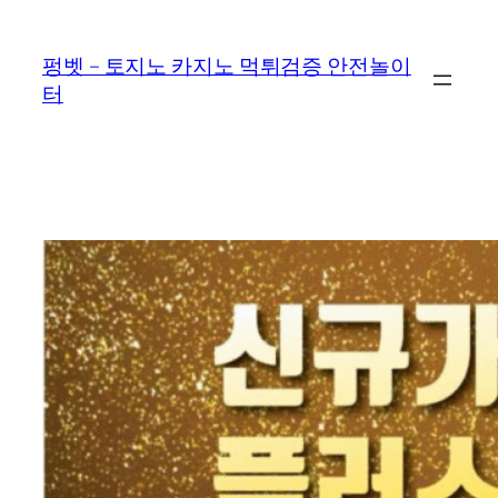
콘
텐
펑벳 – 토지노 카지노 먹튀검증 안전놀이
츠
터
로
바
로
가
기