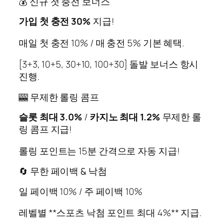
💰 신규 첫 충전 보너스
가입 첫 충전 30%
지급!
매일 첫 충전 10% / 매 충전 5% 기본 혜택.
[3+3, 10+5, 30+10, 100+30] 돌발 보너스 항시
진행.
🎰 무제한 롤링 콤프
슬롯 최대 3.0%
/
카지노 최대 1.2%
무제한 롤
링 콤프 지급!
롤링 포인트는 15분 간격으로 자동 지급!
🔄 무한 페이백 & 낙첨
일 페이백 10% / 주 페이백 10%
레벨별 **스포츠 낙첨 포인트 최대 4%** 지급.