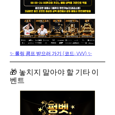
✨ 롤링 콤프 받으러 가기 (코드: VVV) ✨
🎁 놓치지 말아야 할 기타 이
벤트