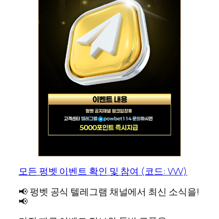
모든 펑벳 이벤트 확인 및 참여 (코드: VVV)
📢 펑벳 공식 텔레그램 채널에서 최신 소식을!
📢