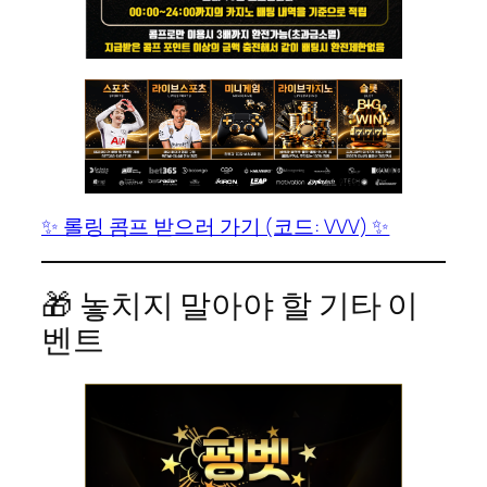
✨ 롤링 콤프 받으러 가기 (코드: VVV) ✨
🎁 놓치지 말아야 할 기타 이
벤트