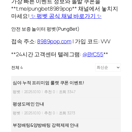
가장 빠른 이벤트 정보와 돌발 쿠폰을
**t.me/pungbet8989pop** 채널에서 놓치지
마세요!
✨ 펑벳 공식 채널 바로가기 ✨
안전 보증 놀이터 펑벳(PungBet)
접속 주소:
8989pop.com
| 가입 코드: VVV
**24시간 고객센터 텔레그램:
@BYC55
**
전체 4
심야 누적 프리미엄 룰렛 쿠폰 이벤트!
펑벳
|
2025.10.10
|
추천 0
|
조회 3347
평생도메인 안내
펑벳
|
2025.10.10
|
추천 0
|
조회 3273
부정배팅&양방배팅 강력제제 안내