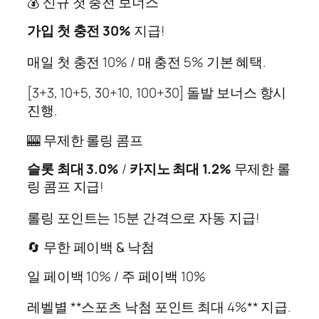
💰 신규 첫 충전 보너스
가입 첫 충전 30%
지급!
매일 첫 충전 10% / 매 충전 5% 기본 혜택.
[3+3, 10+5, 30+10, 100+30] 돌발 보너스 항시
진행.
🎰 무제한 롤링 콤프
슬롯 최대 3.0%
/
카지노 최대 1.2%
무제한 롤
링 콤프 지급!
롤링 포인트는 15분 간격으로 자동 지급!
🔄 무한 페이백 & 낙첨
일 페이백 10% / 주 페이백 10%
레벨별 **스포츠 낙첨 포인트 최대 4%** 지급.