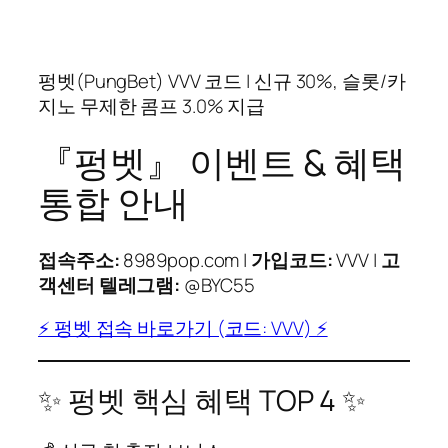
펑벳(PungBet) VVV 코드 | 신규 30%, 슬롯/카
지노 무제한 콤프 3.0% 지급
『펑벳』 이벤트 & 혜택
통합 안내
접속주소:
8989pop.com |
가입코드:
VVV |
고
객센터 텔레그램:
@BYC55
⚡️ 펑벳 접속 바로가기 (코드: VVV) ⚡️
✨ 펑벳 핵심 혜택 TOP 4 ✨