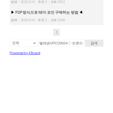
펑벳
|
2025.10.10
|
추천 0
|
조회 3363
▶ P2P 방식으로 테더 코인 구매하는 방법 ◀
펑벳
|
2025.10.10
|
추천 0
|
조회 3298
1
검색
Powered by KBoard