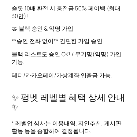
슬롯 10배 환전 시 충전금 50% 페이백 (최대
30만)!
🤝 블랙 승인 & 익명 가입
**승인 전화 없이** 간편한 가입 승인.
블랙 리스트도 승인 OK! / 무기명(익명) 가입
가능.
테더/카카오페이/가상계좌 입출금 가능.
✨ 펑벳 레벨별 혜택 상세 안내
✨
* 레벨업 심사는 이용내역, 지인추천, 게시판
활동 등을 종합하여 결정됩니다.