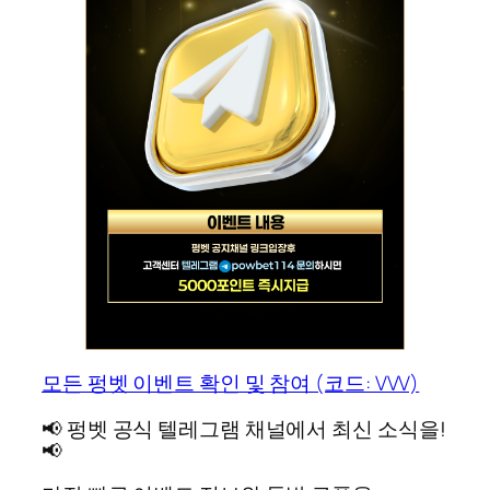
모든 펑벳 이벤트 확인 및 참여 (코드: VVV)
📢 펑벳 공식 텔레그램 채널에서 최신 소식을!
📢