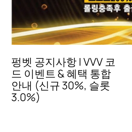
펑벳 공지사항 | VVV 코
드 이벤트 & 혜택 통합
안내 (신규 30%, 슬롯
3.0%)