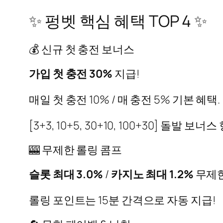
✨ 펑벳 핵심 혜택 TOP 4 ✨
💰 신규 첫 충전 보너스
가입 첫 충전 30%
지급!
매일 첫 충전 10% / 매 충전 5% 기본 혜택.
[3+3, 10+5, 30+10, 100+30] 돌발 보너
🎰 무제한 롤링 콤프
슬롯 최대 3.0%
/
카지노 최대 1.2%
무제한
롤링 포인트는 15분 간격으로 자동 지급!