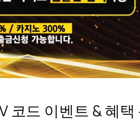
VV 코드 이벤트 & 혜택