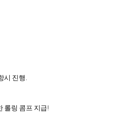
스 항시 진행.
 롤링 콤프 지급!