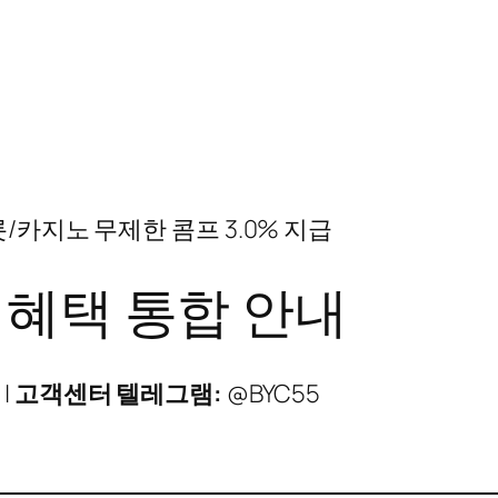
 슬롯/카지노 무제한 콤프 3.0% 지급
 혜택 통합 안내
 |
고객센터 텔레그램:
@BYC55