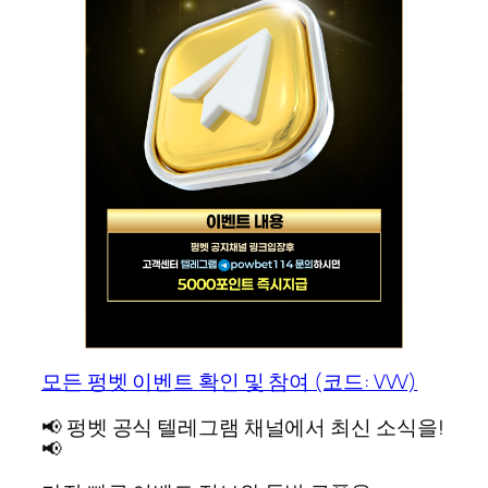
모든 펑벳 이벤트 확인 및 참여 (코드: VVV)
📢 펑벳 공식 텔레그램 채널에서 최신 소식을!
📢