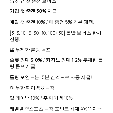
💰 신규 첫 충전 보너스
가입 첫 충전 30%
지급!
매일 첫 충전 10% / 매 충전 5% 기본 혜택.
[3+3, 10+5, 30+10, 100+30] 돌발 보너스 항시
진행.
🎰 무제한 롤링 콤프
슬롯 최대 3.0%
/
카지노 최대 1.2%
무제한 롤
링 콤프 지급!
롤링 포인트는 15분 간격으로 자동 지급!
🔄 무한 페이백 & 낙첨
일 페이백 10% / 주 페이백 10%
레벨별 **스포츠 낙첨 포인트 최대 4%** 지급.