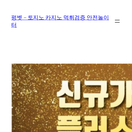
콘
텐
펑벳 – 토지노 카지노 먹튀검증 안전놀이
츠
터
로
바
로
가
기