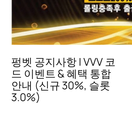
펑벳 공지사항 | VVV 코
드 이벤트 & 혜택 통합
안내 (신규 30%, 슬롯
3.0%)