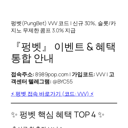
펑벳(PungBet) VVV 코드 | 신규 30%, 슬롯/카
지노 무제한 콤프 3.0% 지급
『펑벳』 이벤트 & 혜택
통합 안내
접속주소:
8989pop.com |
가입코드:
VVV |
고
객센터 텔레그램:
@BYC55
⚡️ 펑벳 접속 바로가기 (코드: VVV) ⚡️
✨ 펑벳 핵심 혜택 TOP 4 ✨