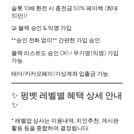
슬롯 10배 환전 시 충전금 50% 페이백 (최대
30만)!
🤝 블랙 승인 & 익명 가입
**승인 전화 없이** 간편한 가입 승인.
블랙 리스트도 승인 OK! / 무기명(익명) 가입
가능.
테더/카카오페이/가상계좌 입출금 가능.
✨ 펑벳 레벨별 혜택 상세 안내
✨
* 레벨업 심사는 이용내역, 지인추천, 게시판
활동 등을 종합하여 결정됩니다.