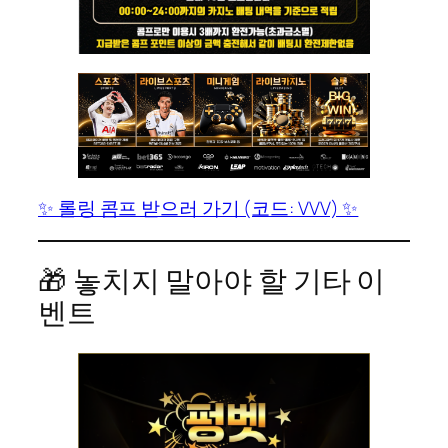
✨ 롤링 콤프 받으러 가기 (코드: VVV) ✨
🎁 놓치지 말아야 할 기타 이
벤트