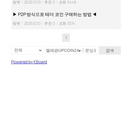
펑벳
|
2025.10.10
|
추천 0
|
조회 3448
▶ P2P 방식으로 테더 코인 구매하는 방법 ◀
펑벳
|
2025.10.10
|
추천 0
|
조회 3374
1
검색
Powered by KBoard