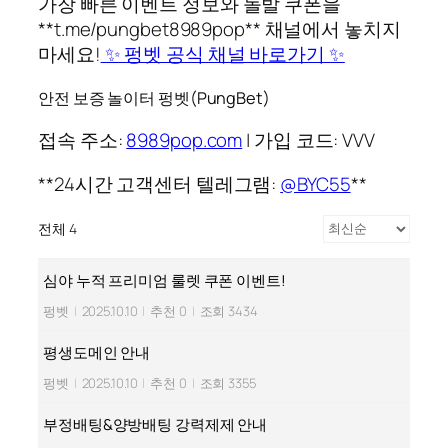
가장 빠른 이벤트 정보와 돌발 쿠폰을
**t.me/pungbet8989pop** 채널에서 놓치지
마세요!
✨ 펑벳 공식 채널 바로가기 ✨
안전 보증 놀이터 펑벳(PungBet)
접속 주소:
8989pop.com
| 가입 코드: VVV
**24시간 고객센터 텔레그램:
@BYC55
**
전체 4
심야 누적 프리미엄 룰렛 쿠폰 이벤트!
펑벳
|
2025.10.10
|
추천 0
|
조회 3434
평생도메인 안내
펑벳
|
2025.10.10
|
추천 0
|
조회 3355
부정배팅&양방배팅 강력제제 안내