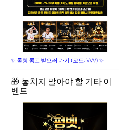
✨ 롤링 콤프 받으러 가기 (코드: VVV) ✨
🎁 놓치지 말아야 할 기타 이
벤트