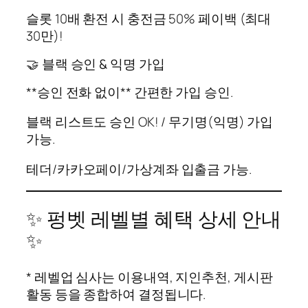
슬롯 10배 환전 시 충전금 50% 페이백 (최대
30만)!
🤝 블랙 승인 & 익명 가입
**승인 전화 없이** 간편한 가입 승인.
블랙 리스트도 승인 OK! / 무기명(익명) 가입
가능.
테더/카카오페이/가상계좌 입출금 가능.
✨ 펑벳 레벨별 혜택 상세 안내
✨
* 레벨업 심사는 이용내역, 지인추천, 게시판
활동 등을 종합하여 결정됩니다.