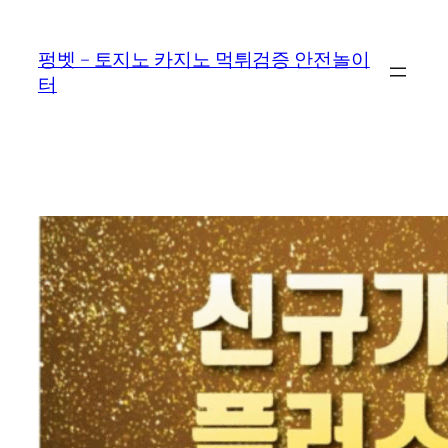
콘
텐
펑벳 – 토지노 카지노 먹튀검증 안전놀이
츠
터
로
바
로
가
기