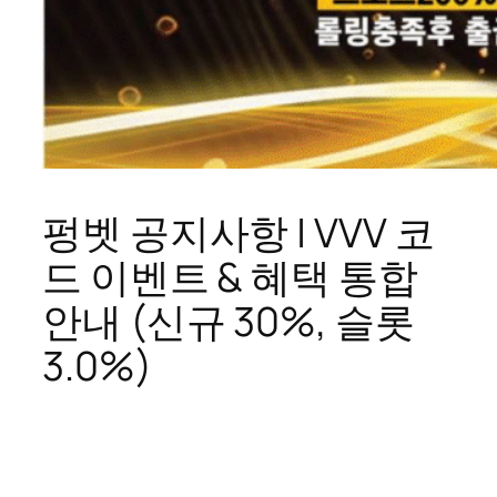
펑벳 공지사항 | VVV 코
드 이벤트 & 혜택 통합
안내 (신규 30%, 슬롯
3.0%)