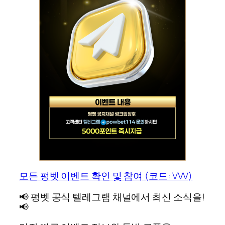
모든 펑벳 이벤트 확인 및 참여 (코드: VVV)
📢 펑벳 공식 텔레그램 채널에서 최신 소식을!
📢