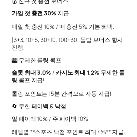
💰 신규 첫 충전 보너스
가입 첫 충전 30%
지급!
매일 첫 충전 10% / 매 충전 5% 기본 혜택.
[3+3, 10+5, 30+10, 100+30] 돌발 보너스 항시
진행.
🎰 무제한 롤링 콤프
슬롯 최대 3.0%
/
카지노 최대 1.2%
무제한 롤
링 콤프 지급!
롤링 포인트는 15분 간격으로 자동 지급!
🔄 무한 페이백 & 낙첨
일 페이백 10% / 주 페이백 10%
레벨별 **스포츠 낙첨 포인트 최대 4%** 지급.