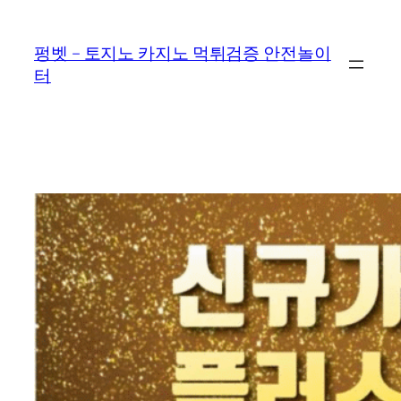
콘
텐
펑벳 – 토지노 카지노 먹튀검증 안전놀이
츠
터
로
바
로
가
기