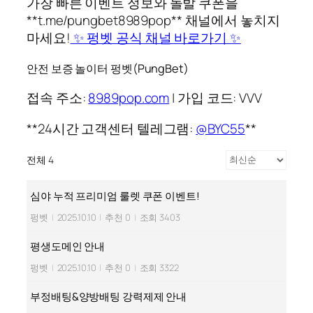
가장 빠른 이벤트 정보와 돌발 쿠폰을
**t.me/pungbet8989pop** 채널에서 놓치지
마세요!
✨ 펑벳 공식 채널 바로가기 ✨
안전 보증 놀이터 펑벳(PungBet)
접속 주소:
8989pop.com
| 가입 코드: VVV
**24시간 고객센터 텔레그램:
@BYC55
**
전체 4
심야 누적 프리미엄 룰렛 쿠폰 이벤트!
펑벳
|
2025.10.10
|
추천 0
|
조회 3403
평생도메인 안내
펑벳
|
2025.10.10
|
추천 0
|
조회 3322
부정배팅&양방배팅 강력제제 안내