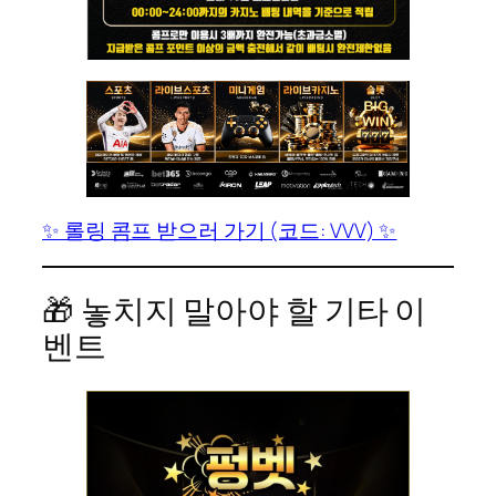
✨ 롤링 콤프 받으러 가기 (코드: VVV) ✨
🎁 놓치지 말아야 할 기타 이
벤트