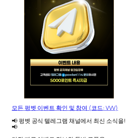
모든 펑벳 이벤트 확인 및 참여 (코드: VVV)
📢 펑벳 공식 텔레그램 채널에서 최신 소식을!
📢