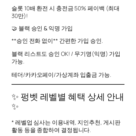
슬롯 10배 환전 시 충전금 50% 페이백 (최대
30만)!
🤝 블랙 승인 & 익명 가입
**승인 전화 없이** 간편한 가입 승인.
블랙 리스트도 승인 OK! / 무기명(익명) 가입
가능.
테더/카카오페이/가상계좌 입출금 가능.
✨ 펑벳 레벨별 혜택 상세 안내
✨
* 레벨업 심사는 이용내역, 지인추천, 게시판
활동 등을 종합하여 결정됩니다.