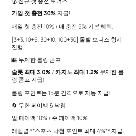
💰 신규 첫 충전 보너스
가입 첫 충전 30%
지급!
매일 첫 충전 10% / 매 충전 5% 기본 혜택.
[3+3, 10+5, 30+10, 100+30] 돌발 보너스 항시
진행.
🎰 무제한 롤링 콤프
슬롯 최대 3.0%
/
카지노 최대 1.2%
무제한 롤
링 콤프 지급!
롤링 포인트는 15분 간격으로 자동 지급!
🔄 무한 페이백 & 낙첨
일 페이백 10% / 주 페이백 10%
레벨별 **스포츠 낙첨 포인트 최대 4%** 지급.