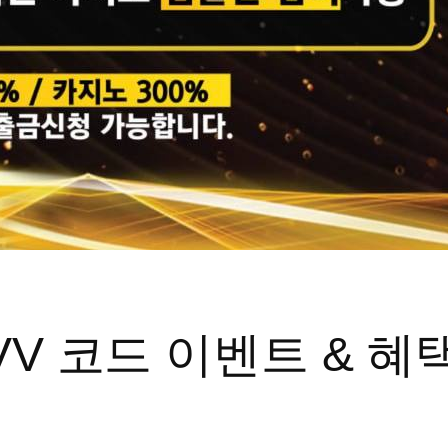
VV 코드 이벤트 & 혜