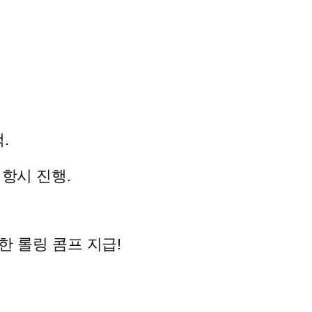
.
너스 항시 진행.
 롤링 콤프 지급!