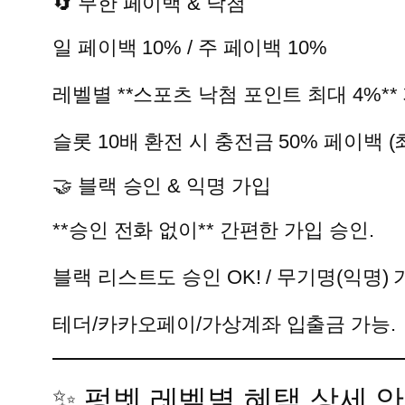
🔄 무한 페이백 & 낙첨
일 페이백 10% / 주 페이백 10%
레벨별 **스포츠 낙첨 포인트 최대 4%**
슬롯 10배 환전 시 충전금 50% 페이백 (최
🤝 블랙 승인 & 익명 가입
**승인 전화 없이** 간편한 가입 승인.
블랙 리스트도 승인 OK! / 무기명(익명) 
테더/카카오페이/가상계좌 입출금 가능.
✨ 펑벳 레벨별 혜택 상세 안