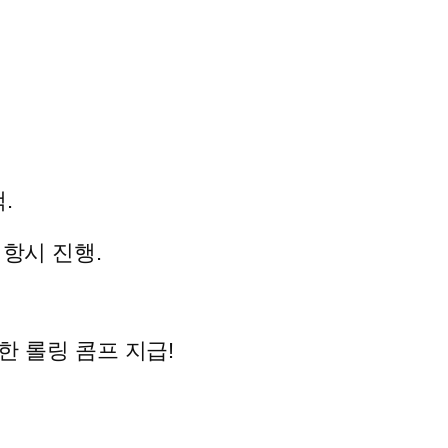
.
너스 항시 진행.
 롤링 콤프 지급!