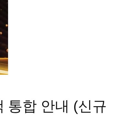
택 통합 안내 (신규