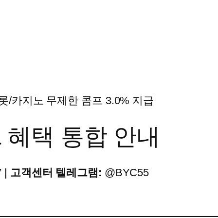
, 슬롯/카지노 무제한 콤프 3.0% 지급
 혜택 통합 안내
 |
고객센터 텔레그램:
@BYC55