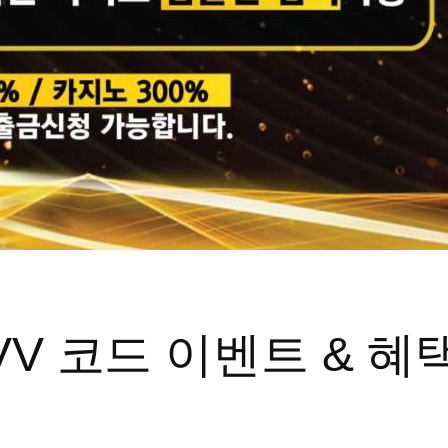
VV 코드 이벤트 & 혜