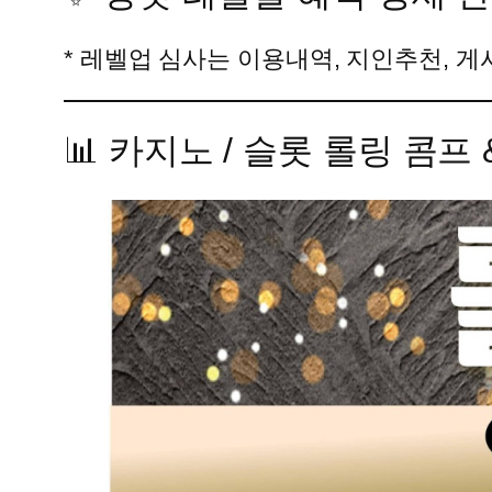
* 레벨업 심사는 이용내역, 지인추천, 
📊 카지노 / 슬롯 롤링 콤프