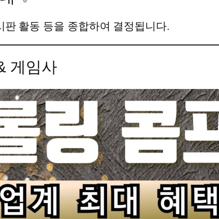
게시판 활동 등을 종합하여 결정됩니다.
 & 게임사