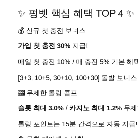
✨ 펑벳 핵심 혜택 TOP 4 ✨
💰 신규 첫 충전 보너스
가입 첫 충전 30%
지급!
매일 첫 충전 10% / 매 충전 5% 기본 혜택
[3+3, 10+5, 30+10, 100+30] 돌발 보
🎰 무제한 롤링 콤프
슬롯 최대 3.0%
/
카지노 최대 1.2%
무제한
롤링 포인트는 15분 간격으로 자동 지급!