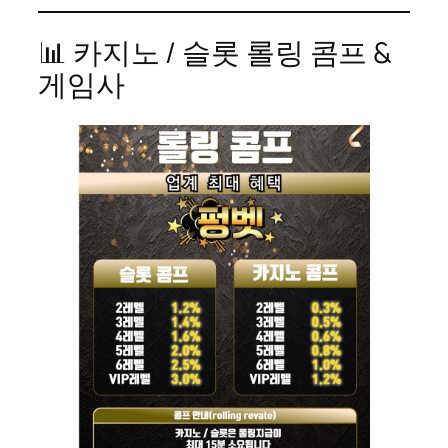
📊 카지노 / 슬롯 롤링 콤프 &
게임사