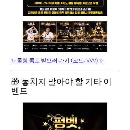
✨ 롤링 콤프 받으러 가기 (코드: VVV) ✨
🎁 놓치지 말아야 할 기타 이
벤트