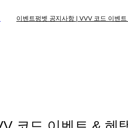
이
이벤트
펑벳 공지사항 | VVV 코드 이벤트 &
VV 코드 이벤트 & 혜