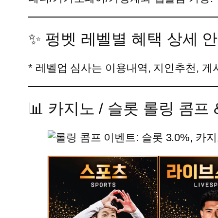
✨ 펑벳 레벨별 혜택 상세 안
* 레벨업 심사는 이용내역, 지인추천, 
📊 카지노 / 슬롯 롤링 콤프