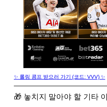
✨ 롤링 콤프 받으러 가기 (코드: VVV) ✨
🎁 놓치지 말아야 할 기타 