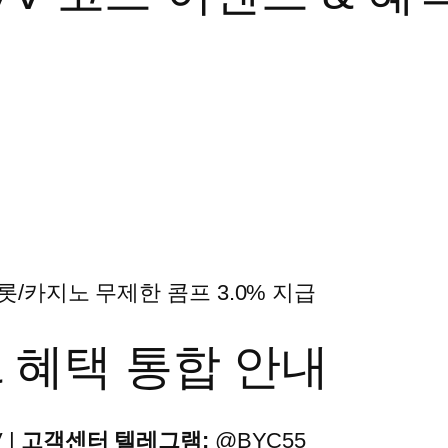
, 슬롯/카지노 무제한 콤프 3.0% 지급
 혜택 통합 안내
 |
고객센터 텔레그램:
@BYC55