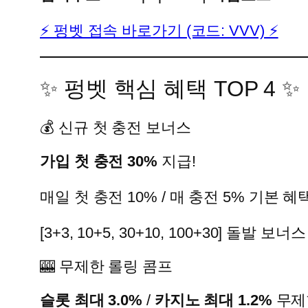
⚡️ 펑벳 접속 바로가기 (코드: VVV) ⚡️
✨ 펑벳 핵심 혜택 TOP 4 ✨
💰 신규 첫 충전 보너스
가입 첫 충전 30%
지급!
매일 첫 충전 10% / 매 충전 5% 기본 혜택
[3+3, 10+5, 30+10, 100+30] 돌발 보
🎰 무제한 롤링 콤프
슬롯 최대 3.0%
/
카지노 최대 1.2%
무제한