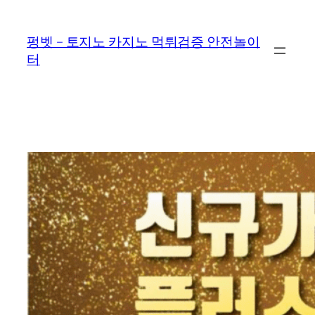
콘
텐
펑벳 – 토지노 카지노 먹튀검증 안전놀이
츠
터
로
바
로
가
기