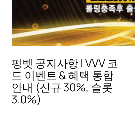
펑벳 공지사항 | VVV 코
드 이벤트 & 혜택 통합
안내 (신규 30%, 슬롯
3.0%)