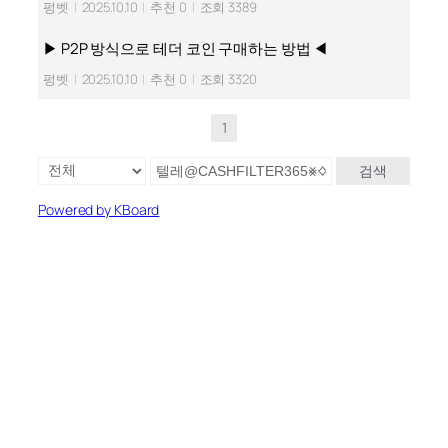
펑벳
|
2025.10.10
|
추천 0
|
조회 3389
▶ P2P 방식으로 테더 코인 구매하는 방법 ◀
펑벳
|
2025.10.10
|
추천 0
|
조회 3320
1
검색
Powered by KBoard