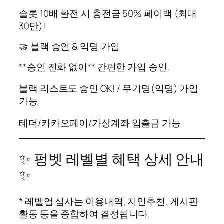
슬롯 10배 환전 시 충전금 50% 페이백 (최대
30만)!
🤝 블랙 승인 & 익명 가입
**승인 전화 없이** 간편한 가입 승인.
블랙 리스트도 승인 OK! / 무기명(익명) 가입
가능.
테더/카카오페이/가상계좌 입출금 가능.
✨ 펑벳 레벨별 혜택 상세 안내
✨
* 레벨업 심사는 이용내역, 지인추천, 게시판
활동 등을 종합하여 결정됩니다.