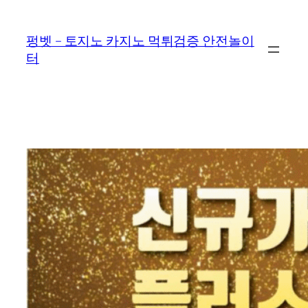
콘
텐
펑벳 – 토지노 카지노 먹튀검증 안전놀이
츠
터
로
바
로
가
기