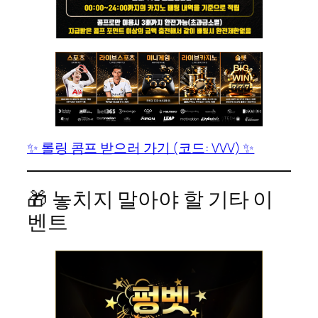
✨ 롤링 콤프 받으러 가기 (코드: VVV) ✨
🎁 놓치지 말아야 할 기타 이
벤트