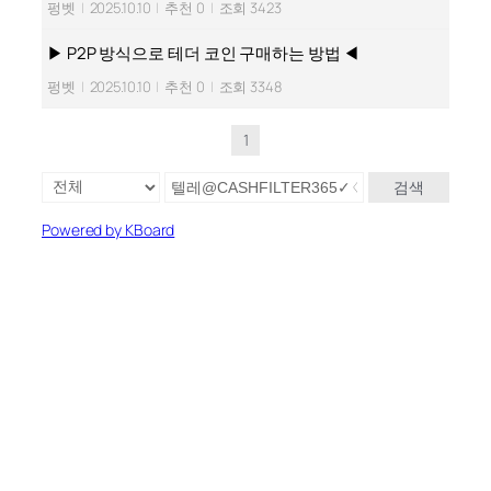
펑벳
|
2025.10.10
|
추천 0
|
조회 3423
▶ P2P 방식으로 테더 코인 구매하는 방법 ◀
펑벳
|
2025.10.10
|
추천 0
|
조회 3348
1
검색
Powered by KBoard