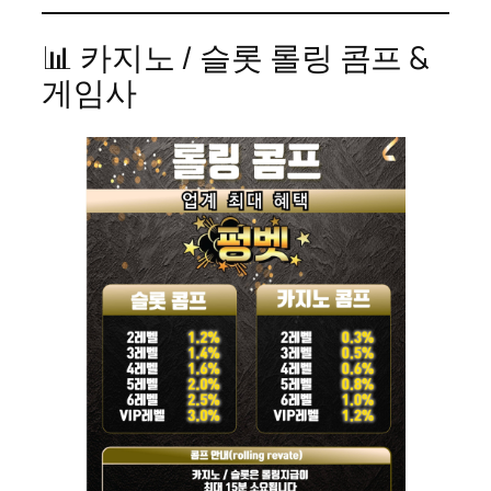
📊 카지노 / 슬롯 롤링 콤프 &
게임사