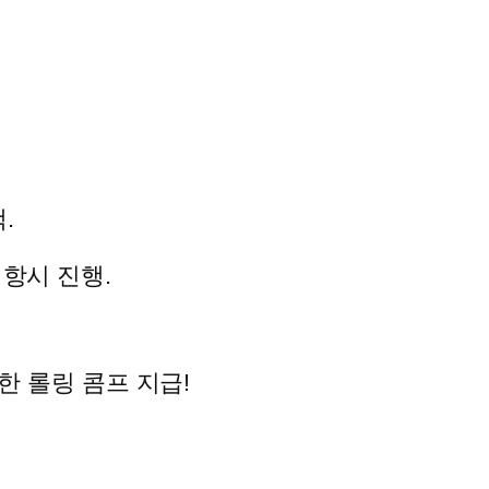
.
너스 항시 진행.
 롤링 콤프 지급!