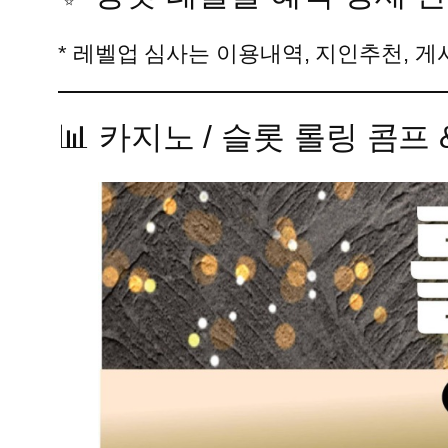
* 레벨업 심사는 이용내역, 지인추천, 
📊 카지노 / 슬롯 롤링 콤프