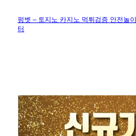
콘
텐
펑벳 – 토지노 카지노 먹튀검증 안전놀
츠
터
로
바
로
가
기