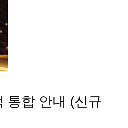
택 통합 안내 (신규