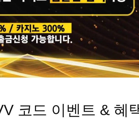
VV 코드 이벤트 & 혜