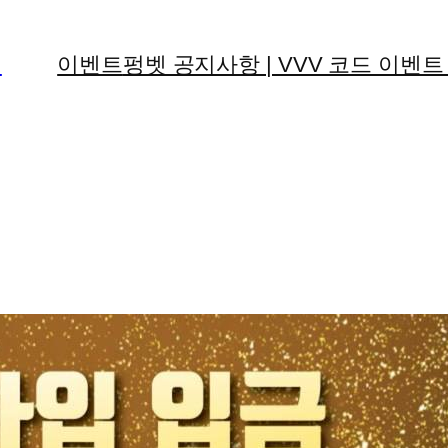
이
이벤트
펑벳 공지사항 | VVV 코드 이벤트 &