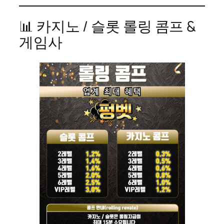
📊 카지노 / 슬롯 롤링 콤프 &
게임사