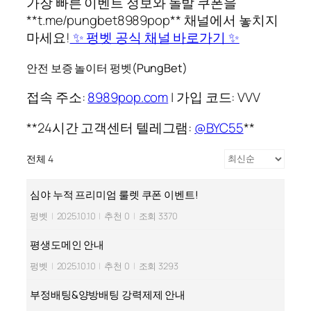
가장 빠른 이벤트 정보와 돌발 쿠폰을
**t.me/pungbet8989pop** 채널에서 놓치지
마세요!
✨ 펑벳 공식 채널 바로가기 ✨
안전 보증 놀이터 펑벳(PungBet)
접속 주소:
8989pop.com
| 가입 코드: VVV
**24시간 고객센터 텔레그램:
@BYC55
**
전체 4
심야 누적 프리미엄 룰렛 쿠폰 이벤트!
펑벳
|
2025.10.10
|
추천 0
|
조회 3370
평생도메인 안내
펑벳
|
2025.10.10
|
추천 0
|
조회 3293
부정배팅&양방배팅 강력제제 안내