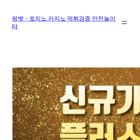
콘
텐
펑벳 – 토지노 카지노 먹튀검증 안전놀이
츠
터
로
바
로
가
기