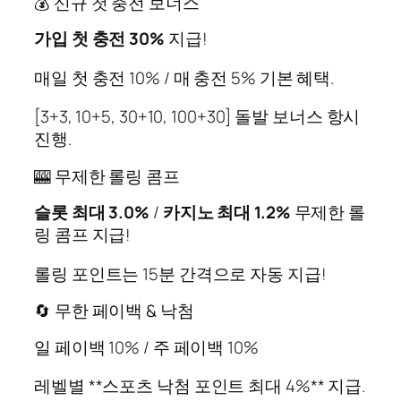
💰 신규 첫 충전 보너스
가입 첫 충전 30%
지급!
매일 첫 충전 10% / 매 충전 5% 기본 혜택.
[3+3, 10+5, 30+10, 100+30] 돌발 보너스 항시
진행.
🎰 무제한 롤링 콤프
슬롯 최대 3.0%
/
카지노 최대 1.2%
무제한 롤
링 콤프 지급!
롤링 포인트는 15분 간격으로 자동 지급!
🔄 무한 페이백 & 낙첨
일 페이백 10% / 주 페이백 10%
레벨별 **스포츠 낙첨 포인트 최대 4%** 지급.