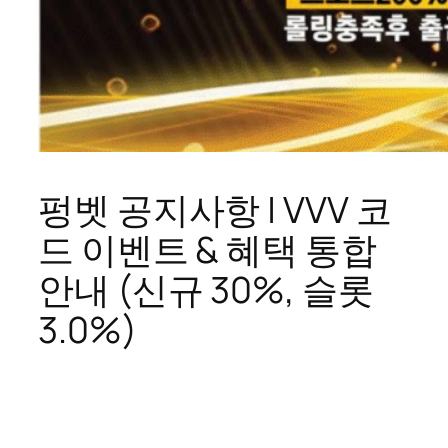
펑벳 공지사항 | VVV 코
드 이벤트 & 혜택 통합
안내 (신규 30%, 슬롯
3.0%)