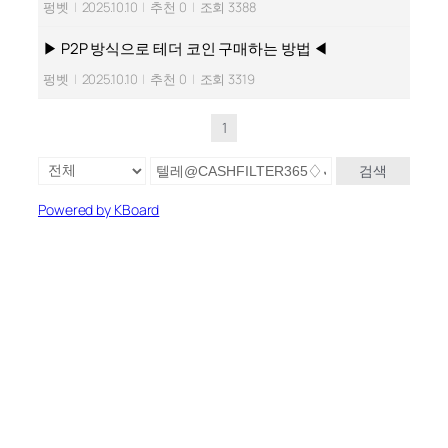
펑벳
|
2025.10.10
|
추천 0
|
조회 3388
▶ P2P 방식으로 테더 코인 구매하는 방법 ◀
펑벳
|
2025.10.10
|
추천 0
|
조회 3319
1
검색
Powered by KBoard