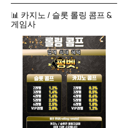
📊 카지노 / 슬롯 롤링 콤프 &
게임사