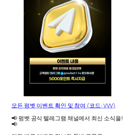
모든 펑벳 이벤트 확인 및 참여 (코드: VVV)
📢 펑벳 공식 텔레그램 채널에서 최신 소식을!
📢