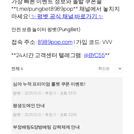
가장 빠른 이벤트 정보와 돌발 쿠폰을
**t.me/pungbet8989pop** 채널에서 놓치지
마세요!
✨ 펑벳 공식 채널 바로가기 ✨
안전 보증 놀이터 펑벳(PungBet)
접속 주소:
8989pop.com
| 가입 코드: VVV
**24시간 고객센터 텔레그램:
@BYC55
**
전체 4
심야 누적 프리미엄 룰렛 쿠폰 이벤트!
펑벳
|
2025.10.10
|
추천 0
|
조회 3370
평생도메인 안내
펑벳
|
2025.10.10
|
추천 0
|
조회 3295
부정배팅&양방배팅 강력제제 안내