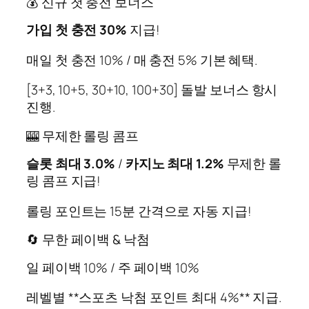
💰 신규 첫 충전 보너스
가입 첫 충전 30%
지급!
매일 첫 충전 10% / 매 충전 5% 기본 혜택.
[3+3, 10+5, 30+10, 100+30] 돌발 보너스 항시
진행.
🎰 무제한 롤링 콤프
슬롯 최대 3.0%
/
카지노 최대 1.2%
무제한 롤
링 콤프 지급!
롤링 포인트는 15분 간격으로 자동 지급!
🔄 무한 페이백 & 낙첨
일 페이백 10% / 주 페이백 10%
레벨별 **스포츠 낙첨 포인트 최대 4%** 지급.