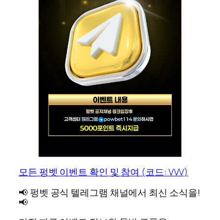
모든 펑벳 이벤트 확인 및 참여 (코드: VVV)
📢 펑벳 공식 텔레그램 채널에서 최신 소식을!
📢