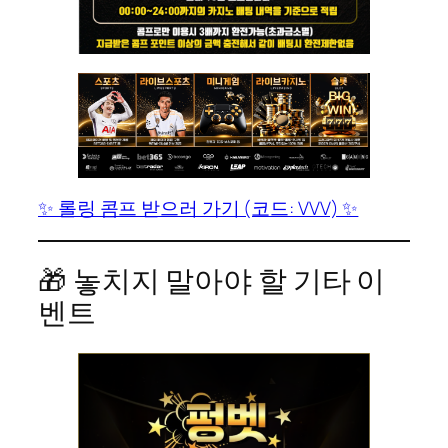
✨ 롤링 콤프 받으러 가기 (코드: VVV) ✨
🎁 놓치지 말아야 할 기타 이
벤트