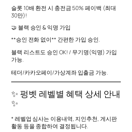
슬롯 10배 환전 시 충전금 50% 페이백 (최대
30만)!
🤝 블랙 승인 & 익명 가입
**승인 전화 없이** 간편한 가입 승인.
블랙 리스트도 승인 OK! / 무기명(익명) 가입
가능.
테더/카카오페이/가상계좌 입출금 가능.
✨ 펑벳 레벨별 혜택 상세 안내
✨
* 레벨업 심사는 이용내역, 지인추천, 게시판
활동 등을 종합하여 결정됩니다.