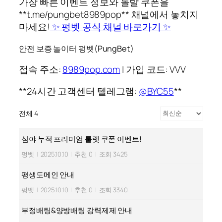
가장 빠른 이벤트 정보와 돌발 쿠폰을
**t.me/pungbet8989pop** 채널에서 놓치지
마세요!
✨ 펑벳 공식 채널 바로가기 ✨
안전 보증 놀이터 펑벳(PungBet)
접속 주소:
8989pop.com
| 가입 코드: VVV
**24시간 고객센터 텔레그램:
@BYC55
**
전체 4
심야 누적 프리미엄 룰렛 쿠폰 이벤트!
펑벳
|
2025.10.10
|
추천 0
|
조회 3425
평생도메인 안내
펑벳
|
2025.10.10
|
추천 0
|
조회 3340
부정배팅&양방배팅 강력제제 안내