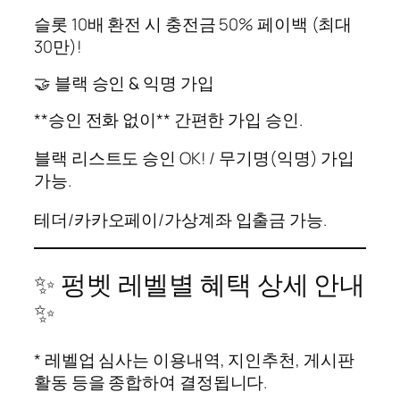
슬롯 10배 환전 시 충전금 50% 페이백 (최대
30만)!
🤝 블랙 승인 & 익명 가입
**승인 전화 없이** 간편한 가입 승인.
블랙 리스트도 승인 OK! / 무기명(익명) 가입
가능.
테더/카카오페이/가상계좌 입출금 가능.
✨ 펑벳 레벨별 혜택 상세 안내
✨
* 레벨업 심사는 이용내역, 지인추천, 게시판
활동 등을 종합하여 결정됩니다.