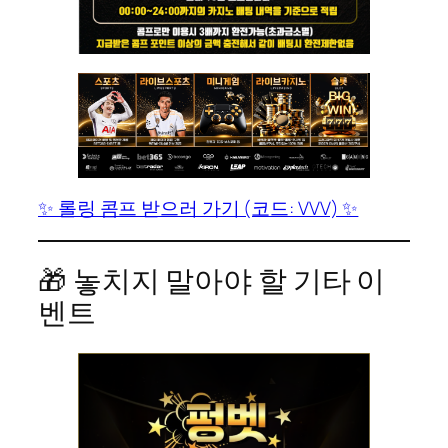
✨ 롤링 콤프 받으러 가기 (코드: VVV) ✨
🎁 놓치지 말아야 할 기타 이
벤트