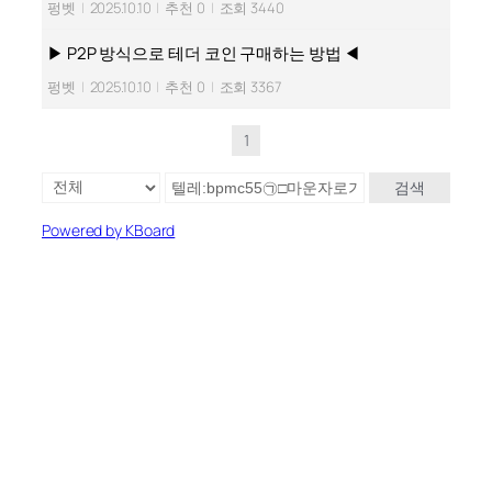
펑벳
|
2025.10.10
|
추천 0
|
조회 3440
▶ P2P 방식으로 테더 코인 구매하는 방법 ◀
펑벳
|
2025.10.10
|
추천 0
|
조회 3367
1
검색
Powered by KBoard