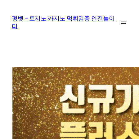
콘
텐
펑벳 – 토지노 카지노 먹튀검증 안전놀이
츠
터
로
바
로
가
기