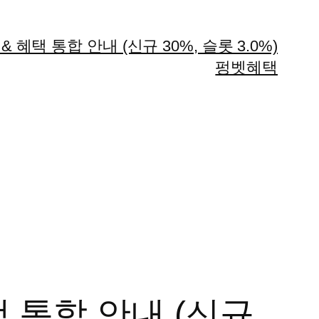
 혜택 통합 안내 (신규 30%, 슬롯 3.0%)
펑벳혜택
택 통합 안내 (신규