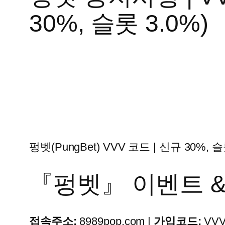
30%, 슬롯 3.0%)
펑벳(PungBet) VVV 코드 | 신규 30%
『펑벳』 이벤트 &
접속주소:
8989pop.com |
가입코드:
VVV