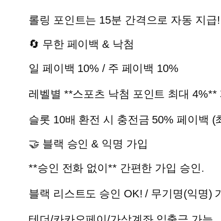
롤링 포인트는 15분 간격으로 자동 지급!
🔄 무한 페이백 & 낙첨
일 페이백 10% / 주 페이백 10%
레벨별 **스포츠 낙첨 포인트 최대 4%**
슬롯 10배 환전 시 충전금 50% 페이백 (최
🤝 블랙 승인 & 익명 가입
**승인 전화 없이** 간편한 가입 승인.
블랙 리스트도 승인 OK! / 무기명(익명) 
테더/카카오페이/가상계좌 입출금 가능.