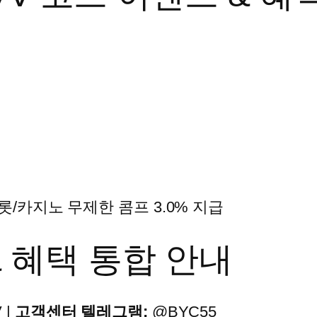
, 슬롯/카지노 무제한 콤프 3.0% 지급
 혜택 통합 안내
 |
고객센터 텔레그램:
@BYC55