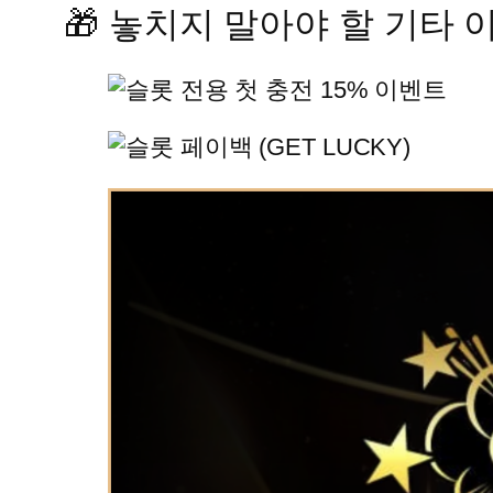
🎁 놓치지 말아야 할 기타 