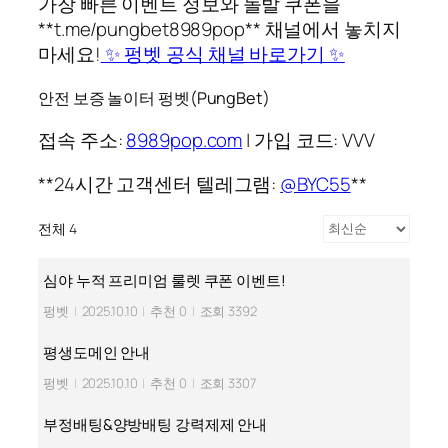
가장 빠른 이벤트 정보와 돌발 쿠폰을
**t.me/pungbet8989pop** 채널에서 놓치지
마세요!
✨ 펑벳 공식 채널 바로가기 ✨
안전 보증 놀이터 펑벳(PungBet)
접속 주소:
8989pop.com
| 가입 코드: VVV
**24시간 고객센터 텔레그램:
@BYC55
**
전체 4
심야 누적 프리미엄 룰렛 쿠폰 이벤트!
펑벳
|
2025.10.10
|
추천 0
|
조회 3392
평생도메인 안내
펑벳
|
2025.10.10
|
추천 0
|
조회 3307
부정배팅&양방배팅 강력제제 안내