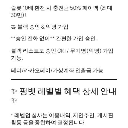
슬롯 10배 환전 시 충전금 50% 페이백 (최대
30만)!
🤝 블랙 승인 & 익명 가입
**승인 전화 없이** 간편한 가입 승인.
블랙 리스트도 승인 OK! / 무기명(익명) 가입
가능.
테더/카카오페이/가상계좌 입출금 가능.
✨ 펑벳 레벨별 혜택 상세 안내
✨
* 레벨업 심사는 이용내역, 지인추천, 게시판
활동 등을 종합하여 결정됩니다.