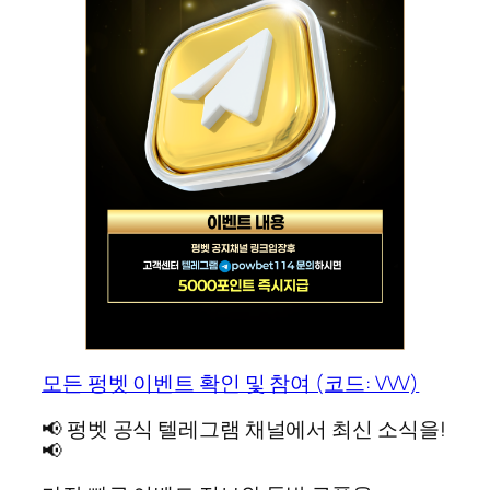
모든 펑벳 이벤트 확인 및 참여 (코드: VVV)
📢 펑벳 공식 텔레그램 채널에서 최신 소식을!
📢