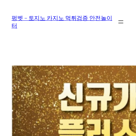
콘
텐
펑벳 – 토지노 카지노 먹튀검증 안전놀이
츠
터
로
바
로
가
기