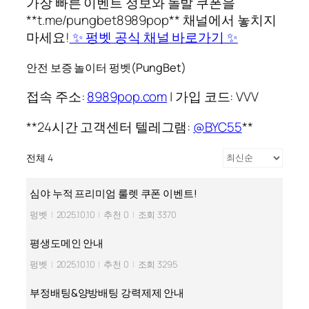
가장 빠른 이벤트 정보와 돌발 쿠폰을
**t.me/pungbet8989pop** 채널에서 놓치지
마세요!
✨ 펑벳 공식 채널 바로가기 ✨
안전 보증 놀이터 펑벳(PungBet)
접속 주소:
8989pop.com
| 가입 코드: VVV
**24시간 고객센터 텔레그램:
@BYC55
**
전체 4
심야 누적 프리미엄 룰렛 쿠폰 이벤트!
펑벳
|
2025.10.10
|
추천 0
|
조회 3370
평생도메인 안내
펑벳
|
2025.10.10
|
추천 0
|
조회 3295
부정배팅&양방배팅 강력제제 안내