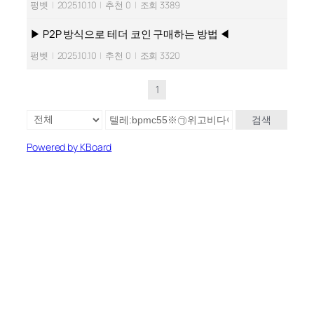
펑벳
|
2025.10.10
|
추천 0
|
조회 3389
▶ P2P 방식으로 테더 코인 구매하는 방법 ◀
펑벳
|
2025.10.10
|
추천 0
|
조회 3320
1
검색
Powered by KBoard