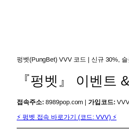
펑벳(PungBet) VVV 코드 | 신규 30%
『펑벳』 이벤트 &
접속주소:
8989pop.com |
가입코드:
VVV
⚡️ 펑벳 접속 바로가기 (코드: VVV) ⚡️