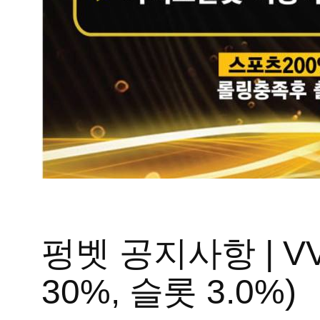
펑벳 공지사항 | V
30%, 슬롯 3.0%)