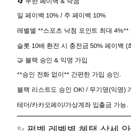
🔄 무한 페이백 & 낙첨
일 페이백 10% / 주 페이백 10%
레벨별 **스포츠 낙첨 포인트 최대 4%**
슬롯 10배 환전 시 충전금 50% 페이백 (최
🤝 블랙 승인 & 익명 가입
**승인 전화 없이** 간편한 가입 승인.
블랙 리스트도 승인 OK! / 무기명(익명) 
테더/카카오페이/가상계좌 입출금 가능.
✨ 펑벳 레벨별 혜택 상세 안