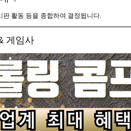
게시판 활동 등을 종합하여 결정됩니다.
 & 게임사