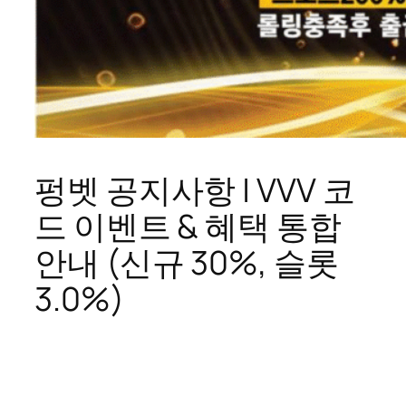
펑벳 공지사항 | VVV 코
드 이벤트 & 혜택 통합
안내 (신규 30%, 슬롯
3.0%)