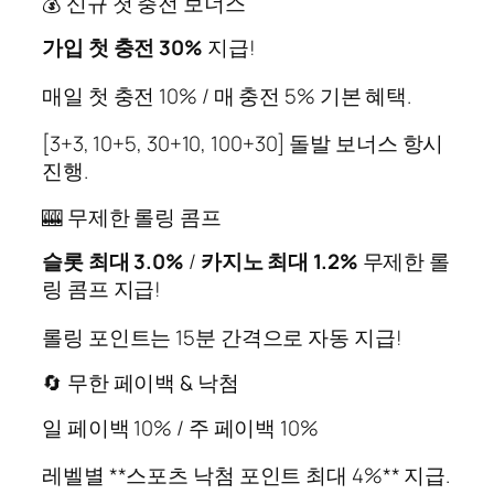
💰 신규 첫 충전 보너스
가입 첫 충전 30%
지급!
매일 첫 충전 10% / 매 충전 5% 기본 혜택.
[3+3, 10+5, 30+10, 100+30] 돌발 보너스 항시
진행.
🎰 무제한 롤링 콤프
슬롯 최대 3.0%
/
카지노 최대 1.2%
무제한 롤
링 콤프 지급!
롤링 포인트는 15분 간격으로 자동 지급!
🔄 무한 페이백 & 낙첨
일 페이백 10% / 주 페이백 10%
레벨별 **스포츠 낙첨 포인트 최대 4%** 지급.