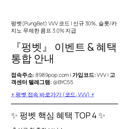
펑벳(PungBet) VVV 코드 | 신규 30%, 슬롯/카
지노 무제한 콤프 3.0% 지급
『펑벳』 이벤트 & 혜택
통합 안내
접속주소:
8989pop.com |
가입코드:
VVV |
고
객센터 텔레그램:
@BYC55
⚡️ 펑벳 접속 바로가기 (코드: VVV) ⚡️
✨ 펑벳 핵심 혜택 TOP 4 ✨