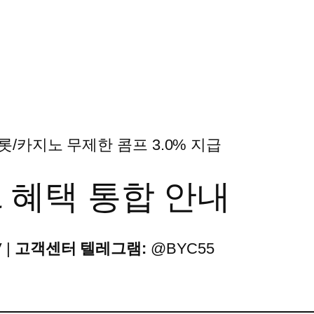
, 슬롯/카지노 무제한 콤프 3.0% 지급
 혜택 통합 안내
 |
고객센터 텔레그램:
@BYC55