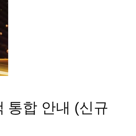
택 통합 안내 (신규