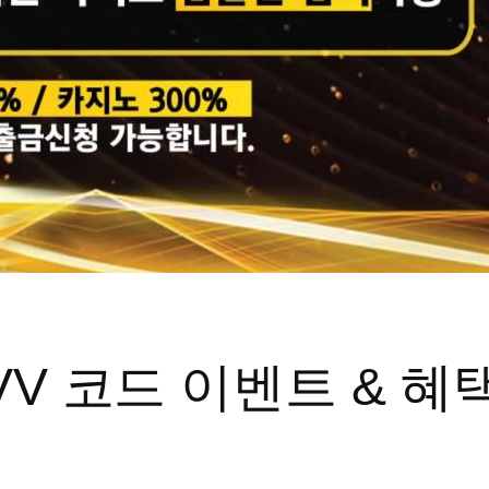
VV 코드 이벤트 & 혜