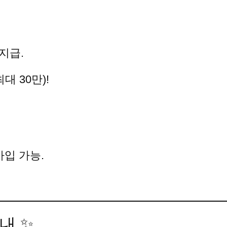
 지급.
대 30만)!
가입 가능.
내 ✨