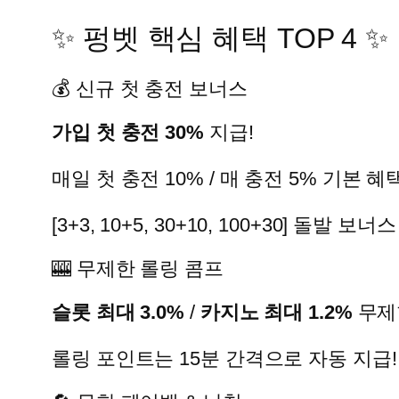
✨ 펑벳 핵심 혜택 TOP 4 ✨
💰 신규 첫 충전 보너스
가입 첫 충전 30%
지급!
매일 첫 충전 10% / 매 충전 5% 기본 혜택
[3+3, 10+5, 30+10, 100+30] 돌발 보
🎰 무제한 롤링 콤프
슬롯 최대 3.0%
/
카지노 최대 1.2%
무제한
롤링 포인트는 15분 간격으로 자동 지급!