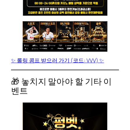
✨ 롤링 콤프 받으러 가기 (코드: VVV) ✨
🎁 놓치지 말아야 할 기타 이
벤트