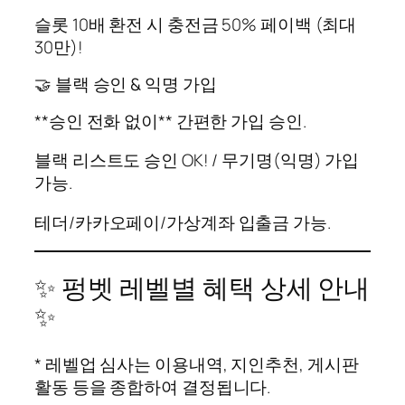
슬롯 10배 환전 시 충전금 50% 페이백 (최대
30만)!
🤝 블랙 승인 & 익명 가입
**승인 전화 없이** 간편한 가입 승인.
블랙 리스트도 승인 OK! / 무기명(익명) 가입
가능.
테더/카카오페이/가상계좌 입출금 가능.
✨ 펑벳 레벨별 혜택 상세 안내
✨
* 레벨업 심사는 이용내역, 지인추천, 게시판
활동 등을 종합하여 결정됩니다.