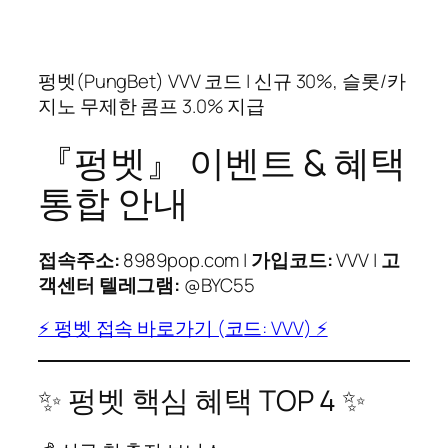
펑벳(PungBet) VVV 코드 | 신규 30%, 슬롯/카
지노 무제한 콤프 3.0% 지급
『펑벳』 이벤트 & 혜택
통합 안내
접속주소:
8989pop.com |
가입코드:
VVV |
고
객센터 텔레그램:
@BYC55
⚡️ 펑벳 접속 바로가기 (코드: VVV) ⚡️
✨ 펑벳 핵심 혜택 TOP 4 ✨