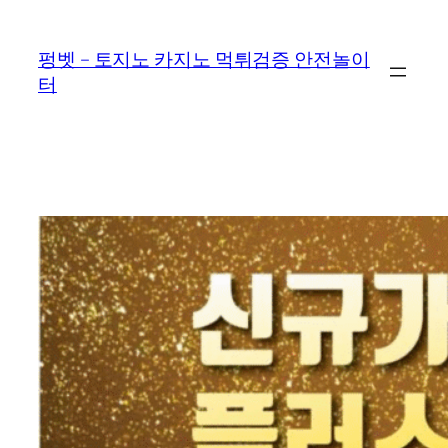
콘
텐
펑벳 – 토지노 카지노 먹튀검증 안전놀이
츠
터
로
바
로
가
기