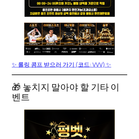
✨ 롤링 콤프 받으러 가기 (코드: VVV) ✨
🎁 놓치지 말아야 할 기타 이
벤트