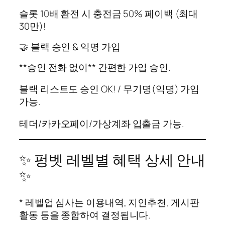
슬롯 10배 환전 시 충전금 50% 페이백 (최대
30만)!
🤝 블랙 승인 & 익명 가입
**승인 전화 없이** 간편한 가입 승인.
블랙 리스트도 승인 OK! / 무기명(익명) 가입
가능.
테더/카카오페이/가상계좌 입출금 가능.
✨ 펑벳 레벨별 혜택 상세 안내
✨
* 레벨업 심사는 이용내역, 지인추천, 게시판
활동 등을 종합하여 결정됩니다.