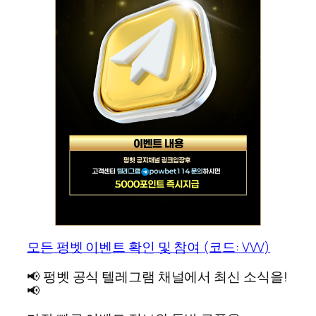
모든 펑벳 이벤트 확인 및 참여 (코드: VVV)
📢 펑벳 공식 텔레그램 채널에서 최신 소식을!
📢