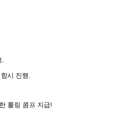
.
너스 항시 진행.
 롤링 콤프 지급!