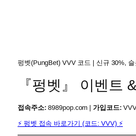
펑벳(PungBet) VVV 코드 | 신규 30%
『펑벳』 이벤트 &
접속주소:
8989pop.com |
가입코드:
VVV
⚡️ 펑벳 접속 바로가기 (코드: VVV) ⚡️