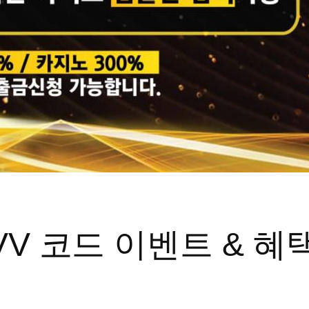
VV 코드 이벤트 & 혜