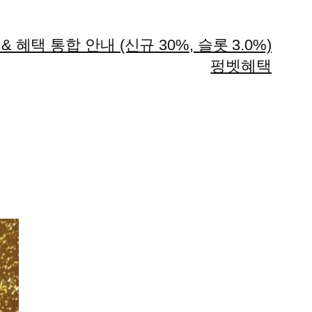
 혜택 통합 안내 (신규 30%, 슬롯 3.0%)
펑벳혜택