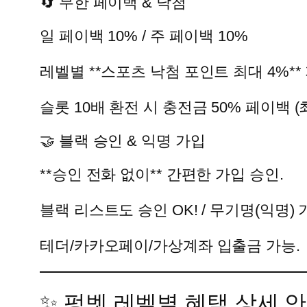
🔄 무한 페이백 & 낙첨
일 페이백 10% / 주 페이백 10%
레벨별 **스포츠 낙첨 포인트 최대 4%**
슬롯 10배 환전 시 충전금 50% 페이백 (최
🤝 블랙 승인 & 익명 가입
**승인 전화 없이** 간편한 가입 승인.
블랙 리스트도 승인 OK! / 무기명(익명) 
테더/카카오페이/가상계좌 입출금 가능.
✨ 펑벳 레벨별 혜택 상세 안