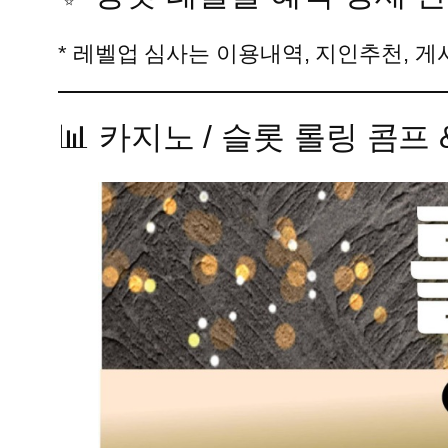
* 레벨업 심사는 이용내역, 지인추천, 
📊 카지노 / 슬롯 롤링 콤프